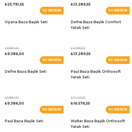
₺25.791,55
₺13.289,55
%5 İNDİRİM
%5 İNDİRİM
Viyana Baza Başlık Seti
Defne Baza Başlık Comfort
Yatak Seti
₺9.880,00
₺13.989,00
₺9.386,00
₺13.289,55
%5 İNDİRİM
%5 İNDİRİM
Defne Baza Başlık Seti
Paul Baza Başlık Orthosoft
Yatak Seti
₺9.880,00
₺17.449,00
₺9.386,00
₺16.576,55
%5 İNDİRİM
%5 İNDİRİM
Paul Baza Başlık Seti
Walter Baza Başlık Orthosoft
Yatak Seti