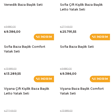
Venedik Baza Başlık Seti
Sofia Çift Kişilik Baza Başlık
Letto Yatak Seti
₺9.880,00
₺27.149,00
₺9.386,00
₺25.791,55
%5 İNDİRİM
%5 İNDİRİM
Sofia Baza Başlık Comfort
Sofia Baza Başlık Seti
Yatak Seti
₺13.989,00
₺9.880,00
₺13.289,55
₺9.386,00
%5 İNDİRİM
%5 İNDİRİM
Viyana Çift Kişilik Baza Başlık
Viyana Baza Başlık Comfort
Letto Yatak Seti
Yatak Seti
₺27.149,00
₺13.989,00