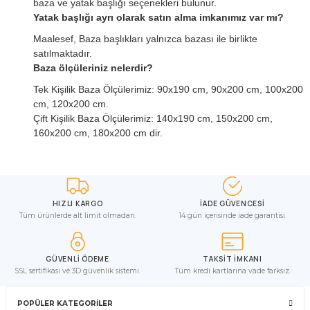
baza ve yatak başlığı seçenekleri bulunur.
Yatak başlığı ayrı olarak satın alma imkanımız var mı?
Maalesef, Baza başlıkları yalnızca bazası ile birlikte
satılmaktadır.
Baza ölçüleriniz nelerdir?
Tek Kişilik Baza Ölçülerimiz: 90x190 cm, 90x200 cm, 100x200
cm, 120x200 cm.
Çift Kişilik Baza Ölçülerimiz: 140x190 cm, 150x200 cm,
160x200 cm, 180x200 cm dir.
HIZLI KARGO
İADE GÜVENCESİ
Tüm ürünlerde alt limit olmadan.
14 gün içerisinde iade garantisi.
GÜVENLİ ÖDEME
TAKSİT İMKANI
SSL sertifikası ve 3D güvenlik sistemi.
Tüm kredi kartlarına vade farksız.
POPÜLER KATEGORİLER