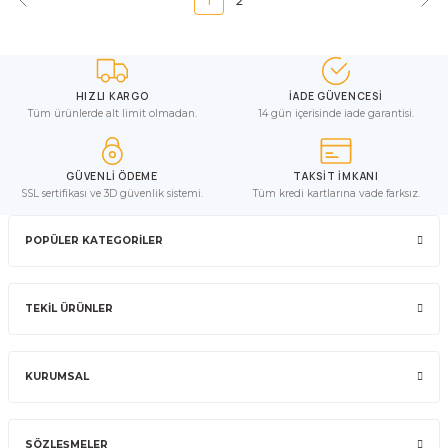
1
2
HIZLI KARGO
İADE GÜVENCESİ
Tüm ürünlerde alt limit olmadan.
14 gün içerisinde iade garantisi.
GÜVENLİ ÖDEME
TAKSİT İMKANI
SSL sertifikası ve 3D güvenlik sistemi.
Tüm kredi kartlarına vade farksız.
POPÜLER KATEGORİLER
TEKİL ÜRÜNLER
KURUMSAL
SÖZLEŞMELER