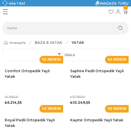
444 1 641
MAĞAZA TURU
Geri Dön
Geri Dön
Geri Dön
Geri Dön
Geri Dön
Geri Dön
I
ASI
SI
TAK
I DOLAP MODELLERİ
CI ÜRÜNLER
Modelleri
Anasayfa
BAZA & YATAK
YATAK
akkabılık
SIRALA
%5 İNDİRİM
%5 İNDİRİM
ri
eri
Comfort Ortopedik Yaylı
Saphire Pedli Ortopedik Yaylı
Yatak
Yatak
ri
eri
₺5.489,00
₺10.789,00
₺5.214,55
₺10.249,55
%5 İNDİRİM
%5 İNDİRİM
eri
Royal Pedli Ortopedik Yaylı
Kaşmir Ortopedik Yaylı Yatak
 Modelleri
Yatak