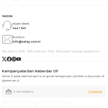
YARDIM
Müşteri Destek
444 1 641
Bize Yazın
info@setay.com.tr
Bize hafta içi: 09:00 - 18:30, hafta sonu: 10:00 - 18:00 saatleri arasında ulaşabilirsiniz.
Kampanyalardan Haberdar Ol!
Hemen E-posta listemize kayıt ol, en güncel kampanyalar, yenilikler ve duyuruları ilk
öğrenen sen ol.
GÖNDER