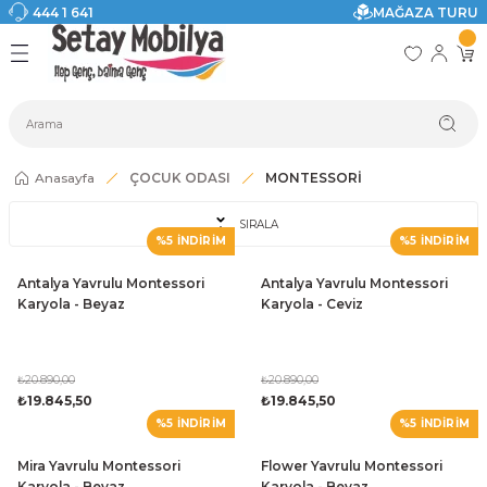
444 1 641
MAĞAZA TURU
Geri Dön
Geri Dön
Geri Dön
Geri Dön
Geri Dön
Geri Dön
I
ASI
SI
TAK
I DOLAP MODELLERİ
CI ÜRÜNLER
Modelleri
Anasayfa
ÇOCUK ODASI
MONTESSORİ
akkabılık
SIRALA
%5 İNDİRİM
%5 İNDİRİM
ri
eri
Antalya Yavrulu Montessori
Antalya Yavrulu Montessori
ri
Karyola - Beyaz
Karyola - Ceviz
eri
₺20.890,00
₺20.890,00
₺19.845,50
₺19.845,50
eri
%5 İNDİRİM
%5 İNDİRİM
 Modelleri
Mira Yavrulu Montessori
Flower Yavrulu Montessori
Karyola - Beyaz
Karyola - Beyaz