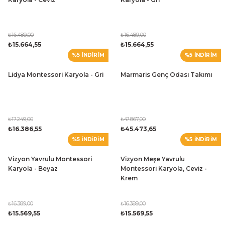
₺16.489,00
₺16.489,00
₺15.664,55
₺15.664,55
%5 İNDİRİM
%5 İNDİRİM
Lidya Montessori Karyola - Gri
Marmaris Genç Odası Takımı
₺17.249,00
₺47.867,00
₺16.386,55
₺45.473,65
%5 İNDİRİM
%5 İNDİRİM
Vizyon Yavrulu Montessori
Vizyon Meşe Yavrulu
Karyola - Beyaz
Montessori Karyola, Ceviz -
Krem
₺16.389,00
₺16.389,00
₺15.569,55
₺15.569,55