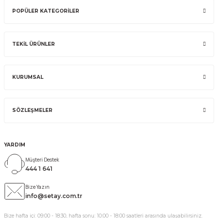
POPÜLER KATEGORİLER
TEKİL ÜRÜNLER
KURUMSAL
SÖZLEŞMELER
YARDIM
Müşteri Destek
444 1 641
Bize Yazın
info@setay.com.tr
Bize hafta içi: 09:00 - 18:30, hafta sonu: 10:00 - 18:00 saatleri arasında ulaşabilirsiniz.