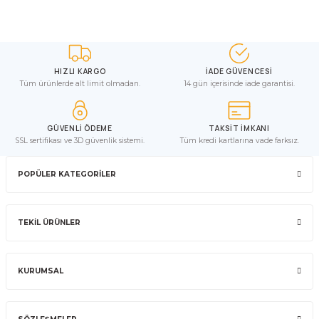
HIZLI KARGO
İADE GÜVENCESİ
Tüm ürünlerde alt limit olmadan.
14 gün içerisinde iade garantisi.
GÜVENLİ ÖDEME
TAKSİT İMKANI
SSL sertifikası ve 3D güvenlik sistemi.
Tüm kredi kartlarına vade farksız.
POPÜLER KATEGORİLER
TEKİL ÜRÜNLER
KURUMSAL