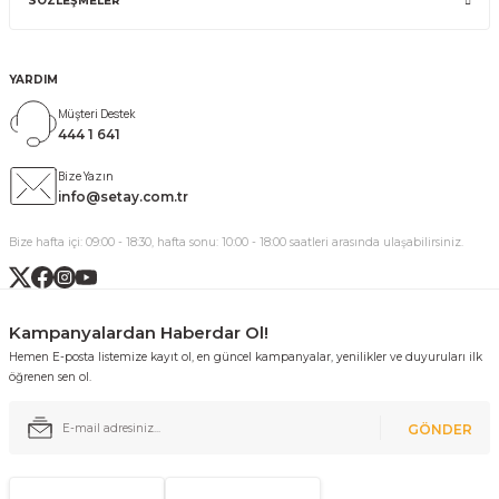
SÖZLEŞMELER
YARDIM
Müşteri Destek
444 1 641
Bize Yazın
info@setay.com.tr
Bize hafta içi: 09:00 - 18:30, hafta sonu: 10:00 - 18:00 saatleri arasında ulaşabilirsiniz.
Kampanyalardan Haberdar Ol!
Hemen E-posta listemize kayıt ol, en güncel kampanyalar, yenilikler ve duyuruları ilk
öğrenen sen ol.
GÖNDER