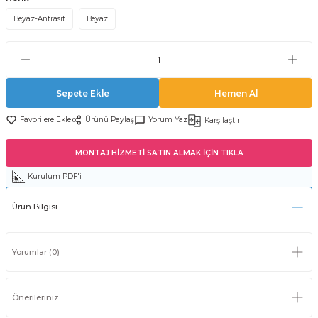
Beyaz-Antrasit
Beyaz
Sepete Ekle
Hemen Al
Ürünü Paylaş
Yorum Yaz
Karşılaştır
MONTAJ HİZMETİ SATIN ALMAK İÇİN TIKLA
Kurulum PDF'i
Ürün Bilgisi
Yorumlar (0)
Önerileriniz