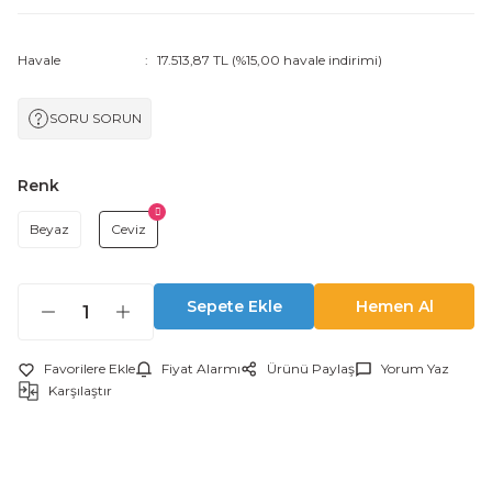
Havale
17.513,87 TL (%15,00 havale indirimi)
SORU SORUN
Renk
Beyaz
Ceviz
Sepete Ekle
Hemen Al
Fiyat Alarmı
Ürünü Paylaş
Yorum Yaz
Karşılaştır