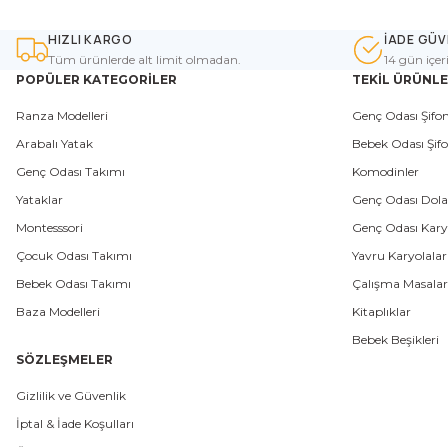
HIZLI KARGO
İADE GÜV
Tüm ürünlerde alt limit olmadan.
14 gün içer
POPÜLER KATEGORİLER
TEKİL ÜRÜNL
Ranza Modelleri
Genç Odası Şifon
Arabalı Yatak
Bebek Odası Şifo
Genç Odası Takımı
Komodinler
Yataklar
Genç Odası Dola
Montesssori
Genç Odası Karyo
Çocuk Odası Takımı
Yavru Karyolalar
Bebek Odası Takımı
Çalışma Masalar
Baza Modelleri
Kitaplıklar
Bebek Beşikleri
SÖZLEŞMELER
Gizlilik ve Güvenlik
İptal & İade Koşulları