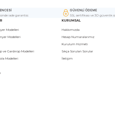
ENCESİ
GÜVENLİ ÖDEME
isinde iade garantisi.
SSL sertifikası ve 3D güvenlik s
ER
KURUMSAL
yer Modelleri
Hakkımızda
nyer Modelleri
Hesap Numaralarımız
Kurulum Hizmeti
p ve Gardırop Modelleri
Sıkça Sorulan Sorular
la Modelleri
İletişim
ı