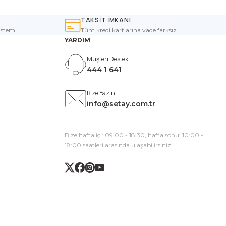
TAKSİT İMKANI
istemi.
Tüm kredi kartlarına vade farksız.
YARDIM
Müşteri Destek
444 1 641
Bize Yazın
info@setay.com.tr
Bize hafta içi: 09:00 - 18:30, hafta sonu: 10:00 -
18:00 saatleri arasında ulaşabilirsiniz.