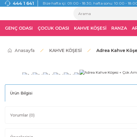
444 1 641
Bize hafta içi: 09:00 - 18:30, hafta sonu: 10:00 - 18:00
GENÇ ODASI
ÇOCUK ODASI
KAHVE KÖŞESİ
RANZA
A
Anasayfa
KAHVE KÖŞESİ
Adrea Kahve Köşes
Ürün Bilgisi
Yorumlar (0)
Önerileriniz