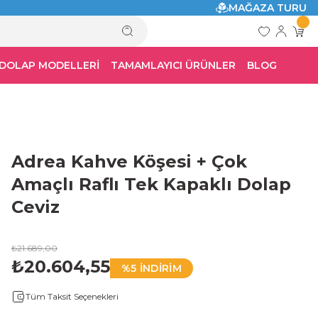
MAĞAZA TURU
 DOLAP MODELLERİ
TAMAMLAYICI ÜRÜNLER
BLOG
Adrea Kahve Köşesi + Çok
Amaçlı Raflı Tek Kapaklı Dolap
Ceviz
₺21.689,00
₺20.604,55
%5 İNDİRİM
Tüm Taksit Seçenekleri