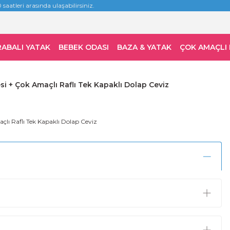
 saatleri arasında ulaşabilirsiniz.
RABALI YATAK
BEBEK ODASI
BAZA & YATAK
ÇOK AMAÇLI
i + Çok Amaçlı Raflı Tek Kapaklı Dolap Ceviz