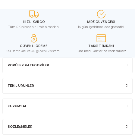
HIZLI KARGO
İADE GÜVENCESİ
Tüm ürünlerde alt limit olmadan.
14 gün içerisinde iade garantisi.
GÜVENLİ ÖDEME
TAKSİT İMKANI
SSL sertifikası ve 3D güvenlik sistemi.
Tüm kredi kartlarına vade farksız.
POPÜLER KATEGORİLER
TEKİL ÜRÜNLER
KURUMSAL
SÖZLEŞMELER