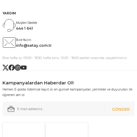
YARDIM
Müşteri Destek
444 1 641
Bize Yazın
info@setay.com.tr
Bize hafta içi: 09:00 - 18:30, hafta sonu: 10:00 - 18:00 saatleri arasında ulaşabilirsiniz.
Kampanyalardan Haberdar Ol!
Hemen E-posta listemize kayıt ol, en güncel kampanyalar, yenilikler ve duyuruları ilk
öğrenen sen ol.
GÖNDER