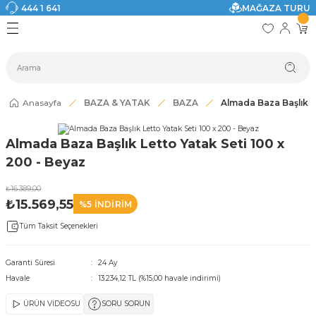
444 1 641
MAĞAZA TURU
Geri Dön
Geri Dön
Geri Dön
Geri Dön
Geri Dön
Geri Dön
I
ASI
SI
TAK
I DOLAP MODELLERİ
CI ÜRÜNLER
Modelleri
Anasayfa
BAZA & YATAK
BAZA
Almada Baza Başlık L
akkabılık
Almada Baza Başlık Letto Yatak Seti 100 x
ri
eri
200 - Beyaz
₺16.389,00
ri
₺15.569,55
%5 İNDİRİM
Tüm Taksit Seçenekleri
eri
eri
Garanti Süresi
24 Ay
Havale
13.234,12 TL (%15,00 havale indirimi)
 Modelleri
ÜRÜN VİDEOSU
SORU SORUN