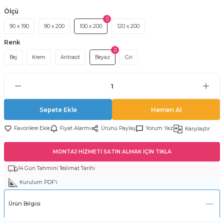
Ölçü
90 x 190
90 x 200
100 x 200
120 x 200
Renk
Bej
Krem
Antrasit
Beyaz
Gri
Sepete Ekle
Hemen Al
Fiyat Alarmı
Ürünü Paylaş
Yorum Yaz
Karşılaştır
MONTAJ HİZMETİ SATIN ALMAK İÇİN TIKLA
14 Gün Tahmini Teslimat Tarihi
Kurulum PDF'i
Ürün Bilgisi