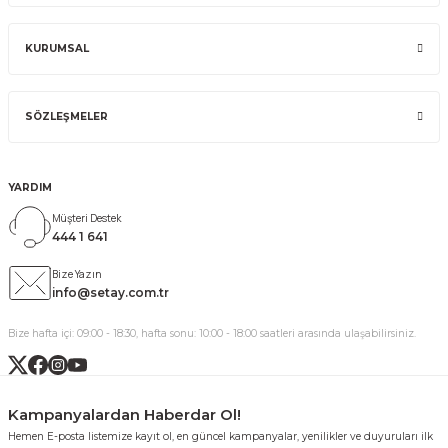
KURUMSAL
SÖZLEŞMELER
YARDIM
Müşteri Destek
444 1 641
Bize Yazın
info@setay.com.tr
Bize hafta içi: 09:00 - 18:30, hafta sonu: 10:00 - 18:00 saatleri arasında ulaşabilirsiniz.
Kampanyalardan Haberdar Ol!
Hemen E-posta listemize kayıt ol, en güncel kampanyalar, yenilikler ve duyuruları ilk