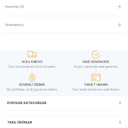
Yorumlar (0)
Önerileriniz
HIZLI KARGO
İADE GÜVENCESİ
Tüm ürünlerde alt limit olmadan.
14 gün içerisinde iade garantisi.
GÜVENLİ ÖDEME
TAKSİT İMKANI
SSL sertifikası ve 3D güvenlik sistemi.
Tüm kredi kartlarına vade farksız.
POPÜLER KATEGORİLER
TEKİL ÜRÜNLER