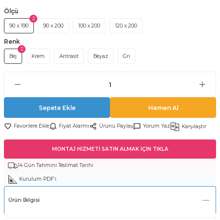
Ölçü
90 x 190
90 x 200
100 x 200
120 x 200
Renk
Bej
Krem
Antrasit
Beyaz
Gri
Sepete Ekle
Hemen Al
Fiyat Alarmı
Ürünü Paylaş
Yorum Yaz
Karşılaştır
MONTAJ HİZMETİ SATIN ALMAK İÇİN TIKLA
14 Gün Tahmini Teslimat Tarihi
Kurulum PDF'i
Ürün Bilgisi