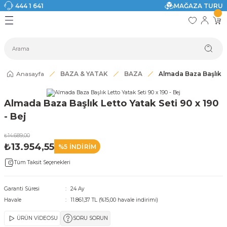
444 1 641
MAĞAZA TURU
Geri Dön
Geri Dön
Geri Dön
Geri Dön
Geri Dön
Geri Dön
I
ASI
SI
TAK
I DOLAP MODELLERİ
CI ÜRÜNLER
Modelleri
Anasayfa
BAZA & YATAK
BAZA
Almada Baza Başlık Le
akkabılık
Almada Baza Başlık Letto Yatak Seti 90 x 190
ri
eri
- Bej
₺14.689,00
ri
₺13.954,55
%5 İNDİRİM
Tüm Taksit Seçenekleri
eri
eri
Garanti Süresi
24 Ay
Havale
11.861,37 TL (%15,00 havale indirimi)
 Modelleri
ÜRÜN VİDEOSU
SORU SORUN