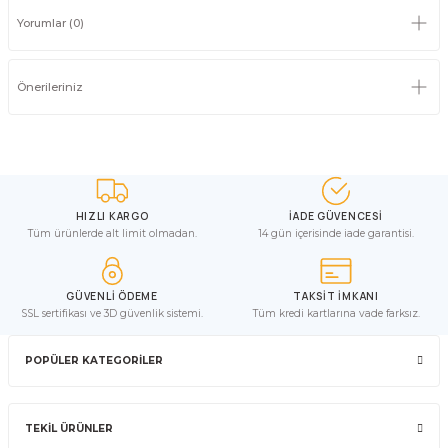
Yorumlar (0)
Önerileriniz
HIZLI KARGO
İADE GÜVENCESİ
Tüm ürünlerde alt limit olmadan.
14 gün içerisinde iade garantisi.
GÜVENLİ ÖDEME
TAKSİT İMKANI
SSL sertifikası ve 3D güvenlik sistemi.
Tüm kredi kartlarına vade farksız.
POPÜLER KATEGORİLER
TEKİL ÜRÜNLER