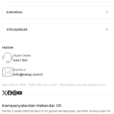
KURUMSAL
SÖZLEŞMELER
YARDIM
Müşteri Destek
444 1 641
Bize Yazın
info@setay.com.tr
Bize hafta içi: 09:00 - 18:30, hafta sonu: 10:00 - 18:00 saatleri arasında ulaşabilirsiniz.
Kampanyalardan Haberdar Ol!
Hemen E-posta listemize kayıt ol, en güncel kampanyalar, yenilikler ve duyuruları ilk