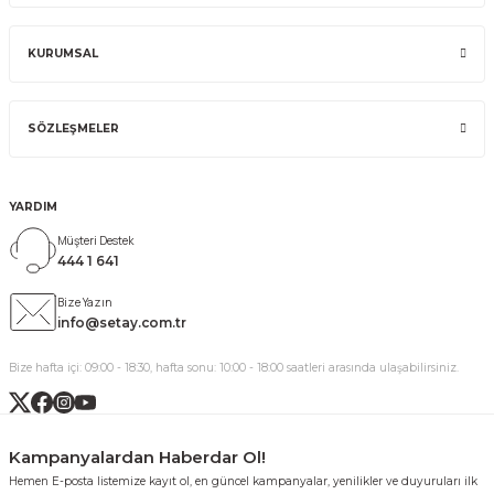
KURUMSAL
SÖZLEŞMELER
YARDIM
Müşteri Destek
444 1 641
Bize Yazın
info@setay.com.tr
Bize hafta içi: 09:00 - 18:30, hafta sonu: 10:00 - 18:00 saatleri arasında ulaşabilirsiniz.
Kampanyalardan Haberdar Ol!
Hemen E-posta listemize kayıt ol, en güncel kampanyalar, yenilikler ve duyuruları ilk