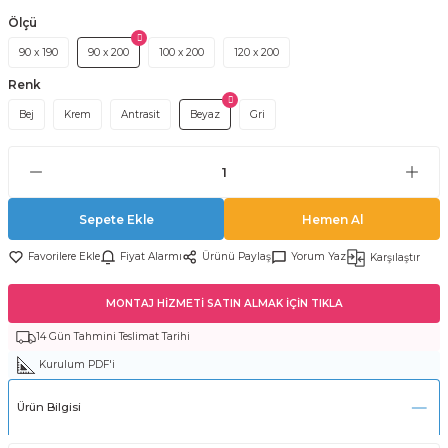
Ölçü
90 x 190
90 x 200
100 x 200
120 x 200
Renk
Bej
Krem
Antrasit
Beyaz
Gri
Sepete Ekle
Hemen Al
Fiyat Alarmı
Ürünü Paylaş
Yorum Yaz
Karşılaştır
MONTAJ HİZMETİ SATIN ALMAK İÇİN TIKLA
14 Gün Tahmini Teslimat Tarihi
Kurulum PDF'i
Ürün Bilgisi