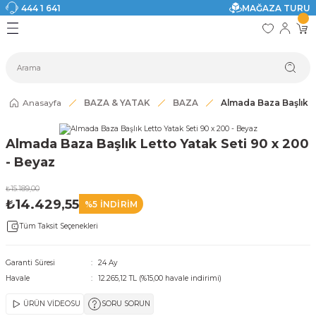
444 1 641
MAĞAZA TURU
Geri Dön
Geri Dön
Geri Dön
Geri Dön
Geri Dön
Geri Dön
I
ASI
SI
TAK
I DOLAP MODELLERİ
CI ÜRÜNLER
Modelleri
Anasayfa
BAZA & YATAK
BAZA
Almada Baza Başlık L
akkabılık
Almada Baza Başlık Letto Yatak Seti 90 x 200
ri
eri
- Beyaz
₺15.189,00
ri
₺14.429,55
%5 İNDİRİM
Tüm Taksit Seçenekleri
eri
eri
Garanti Süresi
24 Ay
Havale
12.265,12 TL (%15,00 havale indirimi)
 Modelleri
ÜRÜN VİDEOSU
SORU SORUN