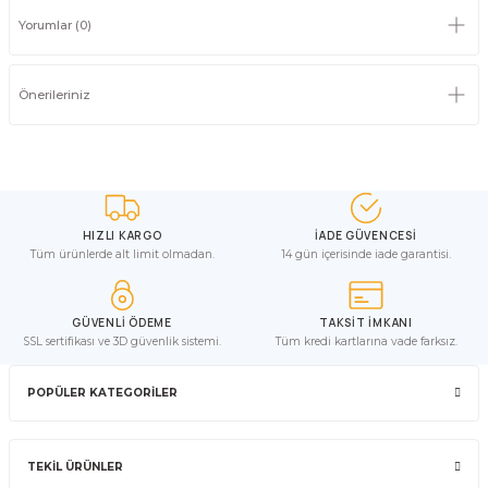
Yorumlar (0)
Önerileriniz
HIZLI KARGO
İADE GÜVENCESİ
Tüm ürünlerde alt limit olmadan.
14 gün içerisinde iade garantisi.
GÜVENLİ ÖDEME
TAKSİT İMKANI
SSL sertifikası ve 3D güvenlik sistemi.
Tüm kredi kartlarına vade farksız.
POPÜLER KATEGORİLER
TEKİL ÜRÜNLER