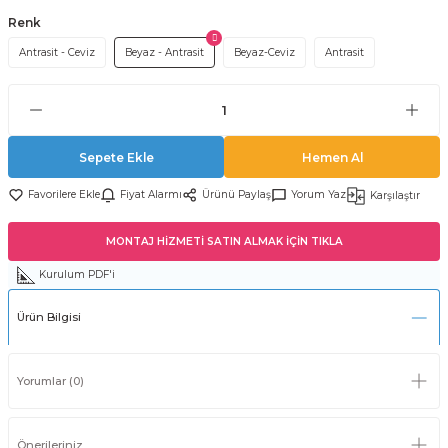
Renk
Antrasit - Ceviz
Beyaz - Antrasit
Beyaz-Ceviz
Antrasit
Sepete Ekle
Hemen Al
Fiyat Alarmı
Ürünü Paylaş
Yorum Yaz
Karşılaştır
MONTAJ HİZMETİ SATIN ALMAK İÇİN TIKLA
Kurulum PDF'i
Ürün Bilgisi
Yorumlar (0)
Önerileriniz