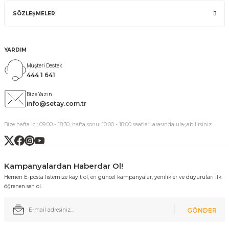
SÖZLEŞMELER
YARDIM
Müşteri Destek
444 1 641
Bize Yazın
info@setay.com.tr
Bize hafta içi: 09:00 - 18:30, hafta sonu: 10:00 - 18:00 saatleri arasında ulaşabilirsiniz.
Kampanyalardan Haberdar Ol!
Hemen E-posta listemize kayıt ol, en güncel kampanyalar, yenilikler ve duyuruları ilk
öğrenen sen ol.
GÖNDER