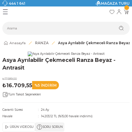
444 1 641
MAĞAZA TURU
Geri Dön
Geri Dön
Geri Dön
Geri Dön
Geri Dön
Geri Dön
I
ASI
SI
TAK
I DOLAP MODELLERİ
CI ÜRÜNLER
Modelleri
Anasayfa
RANZA
Asya Ayrılabilir Çekmeceli Ranza Beyaz -
akkabılık
Asya Ayrılabilir Çekmeceli Ranza Beyaz -
ri
eri
Antrasit
₺17.589,00
ri
₺16.709,55
%5 İNDİRİM
Tüm Taksit Seçenekleri
eri
eri
Garanti Süresi
24 Ay
Havale
14.203,12 TL (%15,00 havale indirimi)
 Modelleri
ÜRÜN VİDEOSU
SORU SORUN