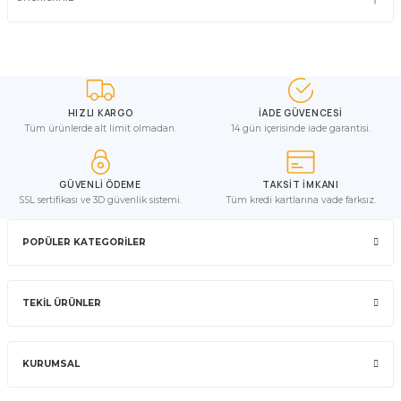
HIZLI KARGO
İADE GÜVENCESİ
Tüm ürünlerde alt limit olmadan.
14 gün içerisinde iade garantisi.
GÜVENLİ ÖDEME
TAKSİT İMKANI
SSL sertifikası ve 3D güvenlik sistemi.
Tüm kredi kartlarına vade farksız.
POPÜLER KATEGORİLER
TEKİL ÜRÜNLER
KURUMSAL