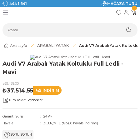
444 1 641
MAĞAZA TURU
Geri Dön
Geri Dön
Geri Dön
Geri Dön
Geri Dön
Geri Dön
I
ASI
SI
TAK
I DOLAP MODELLERİ
CI ÜRÜNLER
Modelleri
Anasayfa
ARABALI YATAK
Audi V7 Arabalı Yatak Koltuklu F
akkabılık
Audi V7 Arabalı Yatak Koltuklu Full Ledli -
ri
eri
Mavi
₺39.489,00
ri
₺37.514,55
%5 İNDİRİM
Tüm Taksit Seçenekleri
eri
eri
Garanti Süresi
24 Ay
Havale
31.887,37 TL (%15,00 havale indirimi)
 Modelleri
SORU SORUN