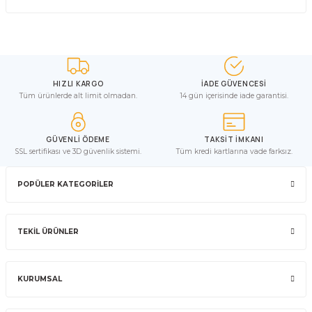
HIZLI KARGO
İADE GÜVENCESİ
Tüm ürünlerde alt limit olmadan.
14 gün içerisinde iade garantisi.
GÜVENLİ ÖDEME
TAKSİT İMKANI
SSL sertifikası ve 3D güvenlik sistemi.
Tüm kredi kartlarına vade farksız.
POPÜLER KATEGORİLER
TEKİL ÜRÜNLER
KURUMSAL