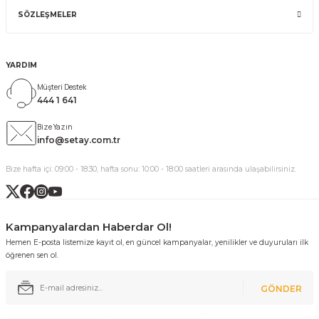
SÖZLEŞMELER
YARDIM
Müşteri Destek
444 1 641
Bize Yazın
info@setay.com.tr
Bize hafta içi: 09:00 - 18:30, hafta sonu: 10:00 - 18:00 saatleri arasında ulaşabilirsiniz.
Kampanyalardan Haberdar Ol!
Hemen E-posta listemize kayıt ol, en güncel kampanyalar, yenilikler ve duyuruları ilk
öğrenen sen ol.
GÖNDER