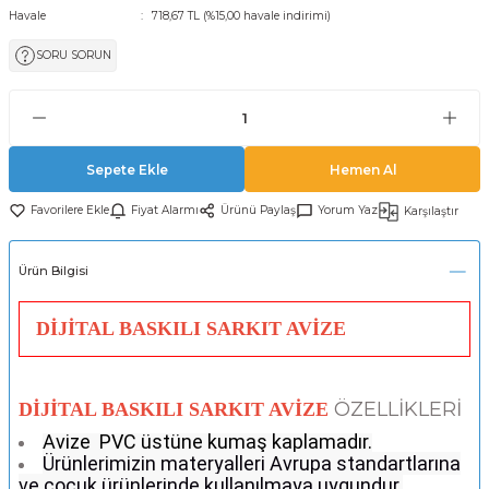
Havale
718,67 TL (%15,00 havale indirimi)
SORU SORUN
Sepete Ekle
Hemen Al
Fiyat Alarmı
Ürünü Paylaş
Yorum Yaz
Karşılaştır
Ürün Bilgisi
DİJİTAL BASKILI SARKIT AVİZE
ÖZELLİKLERİ
DİJİTAL BASKILI SARKIT AVİZE
Avize
PVC üstüne kumaş kaplamadır.
Ürünlerimizin materyalleri Avrupa standartlarına
ve çocuk ürünlerinde kullanılmaya uygundur.