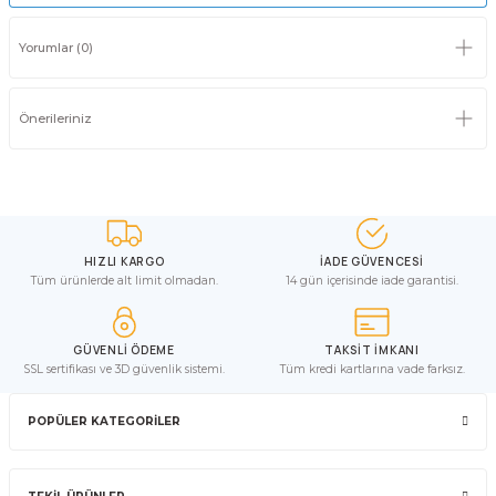
Yorumlar (0)
Önerileriniz
HIZLI KARGO
İADE GÜVENCESİ
Tüm ürünlerde alt limit olmadan.
14 gün içerisinde iade garantisi.
GÜVENLİ ÖDEME
TAKSİT İMKANI
SSL sertifikası ve 3D güvenlik sistemi.
Tüm kredi kartlarına vade farksız.
POPÜLER KATEGORİLER