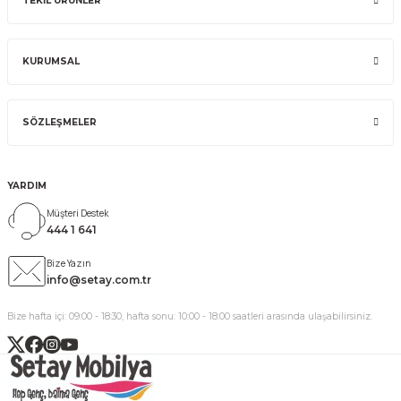
TEKİL ÜRÜNLER
KURUMSAL
SÖZLEŞMELER
YARDIM
Müşteri Destek
444 1 641
Bize Yazın
info@setay.com.tr
Bize hafta içi: 09:00 - 18:30, hafta sonu: 10:00 - 18:00 saatleri arasında ulaşabilirsiniz.