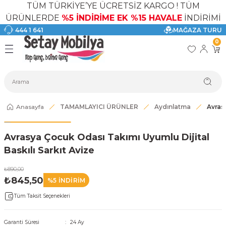
TÜM TÜRKİYE’YE ÜCRETSİZ KARGO ! TÜM
Geri Dön
Geri Dön
Geri Dön
Geri Dön
Geri Dön
Geri Dön
ÜRÜNLERDE
%5 İNDİRİME EK %15 HAVALE
İNDİRİMİ
444 1 641
MAĞAZA TURU
I
ASI
SI
TAK
I DOLAP MODELLERİ
CI ÜRÜNLER
0
Modelleri
akkabılık
Anasayfa
TAMAMLAYICI ÜRÜNLER
Aydınlatma
Avrasy
ri
eri
Avrasya Çocuk Odası Takımı Uyumlu Dijital
ri
Baskılı Sarkıt Avize
eri
₺890,00
₺845,50
%5 İNDİRİM
eri
Tüm Taksit Seçenekleri
 Modelleri
Garanti Süresi
24 Ay