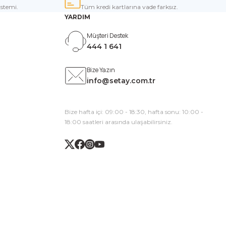
istemi.
Tüm kredi kartlarına vade farksız.
YARDIM
Müşteri Destek
444 1 641
Bize Yazın
info@setay.com.tr
Bize hafta içi: 09:00 - 18:30, hafta sonu: 10:00 -
18:00 saatleri arasında ulaşabilirsiniz.