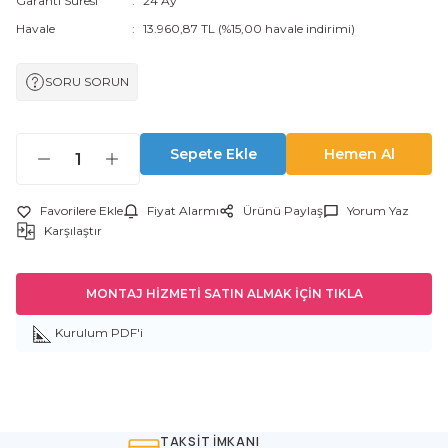
Garanti Süresi
24 Ay
Havale
13.960,87 TL (%15,00 havale indirimi)
SORU SORUN
Sepete Ekle
Hemen Al
Fiyat Alarmı
Ürünü Paylaş
Yorum Yaz
Karşılaştır
MONTAJ HİZMETİ SATIN ALMAK İÇİN TIKLA
Kurulum PDF'i
TAKSİT İMKANI