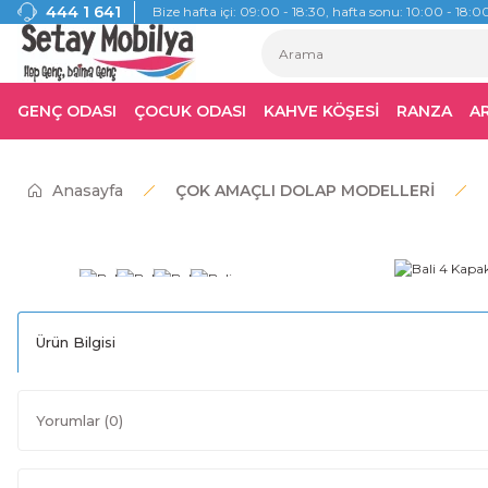
444 1 641
Bize hafta içi: 09:00 - 18:30, hafta sonu: 10:00 - 18:00
GENÇ ODASI
ÇOCUK ODASI
KAHVE KÖŞESİ
RANZA
A
Anasayfa
ÇOK AMAÇLI DOLAP MODELLERİ
Ürün Bilgisi
Yorumlar (0)