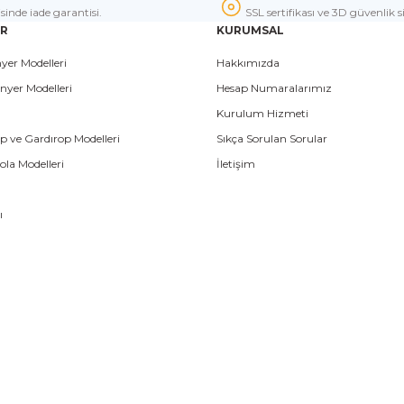
isinde iade garantisi.
SSL sertifikası ve 3D güvenlik s
ER
KURUMSAL
yer Modelleri
Hakkımızda
nyer Modelleri
Hesap Numaralarımız
Kurulum Hizmeti
p ve Gardırop Modelleri
Sıkça Sorulan Sorular
la Modelleri
İletişim
ı