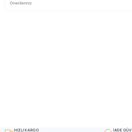
Önerileriniz
HIZLI KARGO
İADE GÜV