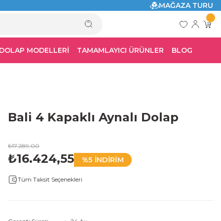
MAĞAZA TURU
 DOLAP MODELLERİ
TAMAMLAYICI ÜRÜNLER
BLOG
Bali 4 Kapaklı Aynalı Dolap
₺17.289,00
₺16.424,55
%5 İNDİRİM
Tüm Taksit Seçenekleri