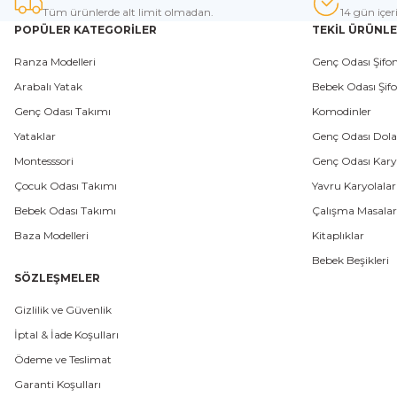
Tüm ürünlerde alt limit olmadan.
14 gün içer
POPÜLER KATEGORİLER
TEKİL ÜRÜNL
Ranza Modelleri
Genç Odası Şifon
Arabalı Yatak
Bebek Odası Şifo
Genç Odası Takımı
Komodinler
Yataklar
Genç Odası Dola
Montesssori
Genç Odası Karyo
Çocuk Odası Takımı
Yavru Karyolalar
Bebek Odası Takımı
Çalışma Masalar
Baza Modelleri
Kitaplıklar
Bebek Beşikleri
SÖZLEŞMELER
Gizlilik ve Güvenlik
İptal & İade Koşulları
Ödeme ve Teslimat
Garanti Koşulları