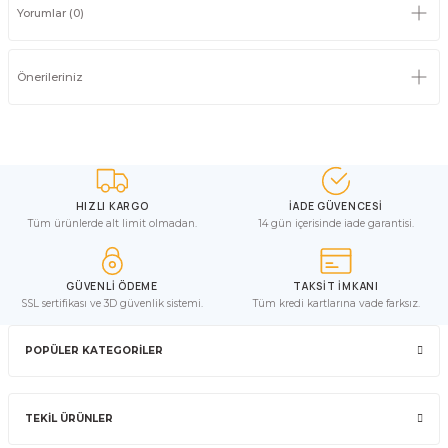
Yorumlar (0)
Önerileriniz
HIZLI KARGO
İADE GÜVENCESİ
Tüm ürünlerde alt limit olmadan.
14 gün içerisinde iade garantisi.
GÜVENLİ ÖDEME
TAKSİT İMKANI
SSL sertifikası ve 3D güvenlik sistemi.
Tüm kredi kartlarına vade farksız.
POPÜLER KATEGORİLER
TEKİL ÜRÜNLER