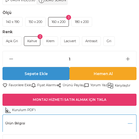
ÜRÜN VİDEOSU
SORU SORUN
Ölçü
140 x 190
150 x 200
160 x 200
180 x 200
Renk
Açık Gri
Kahve
Krem
Lacivert
Antrasit
Gri
Sepete Ekle
Hemen Al
Fiyat Alarmı
Ürünü Paylaş
Yorum Yaz
Karşılaştır
MONTAJ HİZMETİ SATIN ALMAK İÇİN TIKLA
Kurulum PDF'i
Ürün Bilgisi