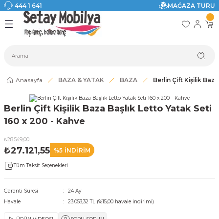
444 1 641
MAĞAZA TURU
Geri Dön
Geri Dön
Geri Dön
Geri Dön
Geri Dön
Geri Dön
I
ASI
SI
TAK
I DOLAP MODELLERİ
CI ÜRÜNLER
Modelleri
Anasayfa
BAZA & YATAK
BAZA
Berlin Çift Kişilik Ba
akkabılık
Berlin Çift Kişilik Baza Başlık Letto Yatak Seti
ri
eri
160 x 200 - Kahve
ri
₺28.549,00
₺27.121,55
%5 İNDİRİM
eri
Tüm Taksit Seçenekleri
eri
Garanti Süresi
24 Ay
Havale
23.053,32 TL (%15,00 havale indirimi)
 Modelleri