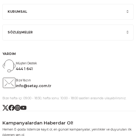
KURUMSAL
SÖZLEŞMELER
YARDIM
Müşteri Destek
444 1 641
Bize Yazın
info@setay.com.tr
Bize hafta içi: 09:00 - 18:30, hafta sonu: 10:00 - 18:00 saatleri arasında ulaşabilirsiniz.
Kampanyalardan Haberdar Ol!
Hemen E-posta listemize kayıt ol, en güncel kampanyalar, yenilikler ve duyuruları ilk
öğrenen sen ol.