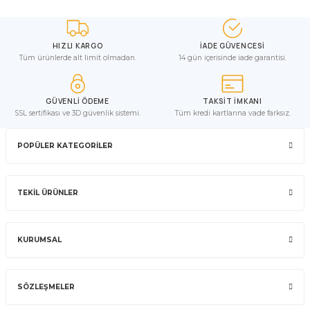
HIZLI KARGO
İADE GÜVENCESİ
Tüm ürünlerde alt limit olmadan.
14 gün içerisinde iade garantisi.
GÜVENLİ ÖDEME
TAKSİT İMKANI
SSL sertifikası ve 3D güvenlik sistemi.
Tüm kredi kartlarına vade farksız.
POPÜLER KATEGORİLER
TEKİL ÜRÜNLER
KURUMSAL
SÖZLEŞMELER