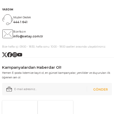
YARDIM
Müşteri Destek
444 1 641
Bize Yazın
info@setay.com.tr
Bize hafta içi: 09:00 - 18:30, hafta sonu: 10:00 - 18:00 saatleri arasında ulaşabilirsiniz.
Kampanyalardan Haberdar Ol!
Hemen E-posta listemize kayıt ol, en güncel kampanyalar, yenilikler ve duyuruları ilk
öğrenen sen ol.
GÖNDER