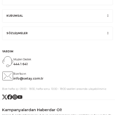
KURUMSAL
SÖZLEŞMELER
YARDIM
Müşteri Destek
444 1 641
Bize Yazın
info@setay.com.tr
Bize hafta içi: 09:00 - 18:30, hafta sonu: 10:00 - 18:00 saatleri arasında ulaşabilirsiniz.
Kampanyalardan Haberdar Ol!