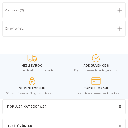
Yorumlar (0)
Önerileriniz
HIZLI KARGO
İADE GÜVENCESİ
Tüm ürünlerde alt limit olmadan.
14 gün içerisinde iade garantisi.
GÜVENLİ ÖDEME
TAKSİT İMKANI
SSL sertifikası ve 3D güvenlik sistemi.
Tüm kredi kartlarına vade farksız.
POPÜLER KATEGORİLER
TEKİL ÜRÜNLER