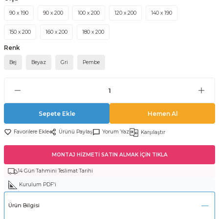
90 x 190
90 x 200
100 x 200
120 x 200
140 x 190
150 x 200
160 x 200
180 x 200
Renk
Bej
Beyaz
Gri
Pembe
Sepete Ekle
Hemen Al
Ürünü Paylaş
Yorum Yaz
Karşılaştır
MONTAJ HİZMETİ SATIN ALMAK İÇİN TIKLA
14 Gün Tahmini Teslimat Tarihi
Kurulum PDF'i
Ürün Bilgisi