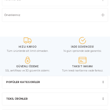
Önerileriniz
HIZLI KARGO
İADE GÜVENCESİ
Tüm ürünlerde alt limit olmadan.
14 gün içerisinde iade garantisi.
GÜVENLİ ÖDEME
TAKSİT İMKANI
SSL sertifikası ve 3D güvenlik sistemi.
Tüm kredi kartlarına vade farksız.
POPÜLER KATEGORİLER
TEKİL ÜRÜNLER