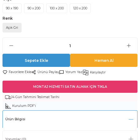
90 x 190
90 x 200
100 x 200
120 x 200
Renk
Açık Gri
Sepete Ekle
Hemen Al
Ürünü Paylaş
Yorum Yaz
Karşılaştır
MONTAJ HİZMETİ SATIN ALMAK İÇİN TIKLA
14 Gün Tahmini Teslimat Tarihi
Kurulum PDF'i
Ürün Bilgisi
Yorumlar (0)