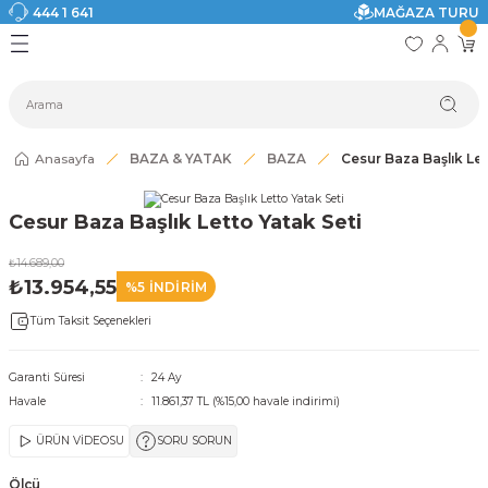
444 1 641
MAĞAZA TURU
Geri Dön
Geri Dön
Geri Dön
Geri Dön
Geri Dön
Geri Dön
I
ASI
SI
TAK
I DOLAP MODELLERİ
CI ÜRÜNLER
Modelleri
Anasayfa
BAZA & YATAK
BAZA
Cesur Baza Başlık Let
akkabılık
Cesur Baza Başlık Letto Yatak Seti
ri
eri
₺14.689,00
₺13.954,55
%5 İNDİRİM
ri
Tüm Taksit Seçenekleri
eri
Garanti Süresi
24 Ay
Havale
11.861,37 TL (%15,00 havale indirimi)
eri
ÜRÜN VİDEOSU
SORU SORUN
 Modelleri
Ölçü