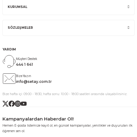
KURUMSAL
SÖZLEŞMELER
YARDIM
Müşteri Destek
444 1 641
Bize Yazın
info@setay.com.tr
Bize hafta içi: 09:00 - 18:30, hafta sonu: 10:00 - 18:00 saatleri arasında ulaşabilirsiniz.
Kampanyalardan Haberdar Ol!
Hemen E-posta listemize kayıt ol, en güncel kampanyalar, yenilikler ve duyuruları ilk
öğrenen sen ol.