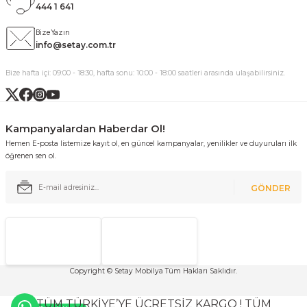
444 1 641
Bize Yazın
info@setay.com.tr
Bize hafta içi: 09:00 - 18:30, hafta sonu: 10:00 - 18:00 saatleri arasında ulaşabilirsiniz.
Kampanyalardan Haberdar Ol!
Hemen E-posta listemize kayıt ol, en güncel kampanyalar, yenilikler ve duyuruları ilk
öğrenen sen ol.
GÖNDER
Copyright © Setay Mobilya Tüm Hakları Saklıdır.
TÜM TÜRKİYE’YE ÜCRETSİZ KARGO ! TÜM