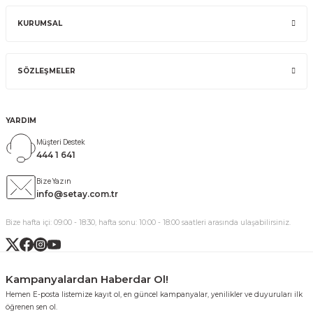
KURUMSAL
SÖZLEŞMELER
YARDIM
Müşteri Destek
444 1 641
Bize Yazın
info@setay.com.tr
Bize hafta içi: 09:00 - 18:30, hafta sonu: 10:00 - 18:00 saatleri arasında ulaşabilirsiniz.
Kampanyalardan Haberdar Ol!
Hemen E-posta listemize kayıt ol, en güncel kampanyalar, yenilikler ve duyuruları ilk
öğrenen sen ol.