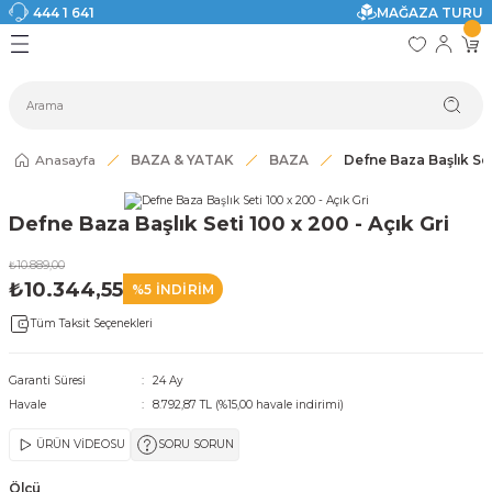
444 1 641
MAĞAZA TURU
Geri Dön
Geri Dön
Geri Dön
Geri Dön
Geri Dön
Geri Dön
I
ASI
SI
TAK
I DOLAP MODELLERİ
CI ÜRÜNLER
Modelleri
Anasayfa
BAZA & YATAK
BAZA
Defne Baza Başlık Set
akkabılık
Defne Baza Başlık Seti 100 x 200 - Açık Gri
ri
eri
₺10.889,00
₺10.344,55
%5 İNDİRİM
ri
Tüm Taksit Seçenekleri
eri
Garanti Süresi
24 Ay
Havale
8.792,87 TL (%15,00 havale indirimi)
eri
ÜRÜN VİDEOSU
SORU SORUN
 Modelleri
Ölçü