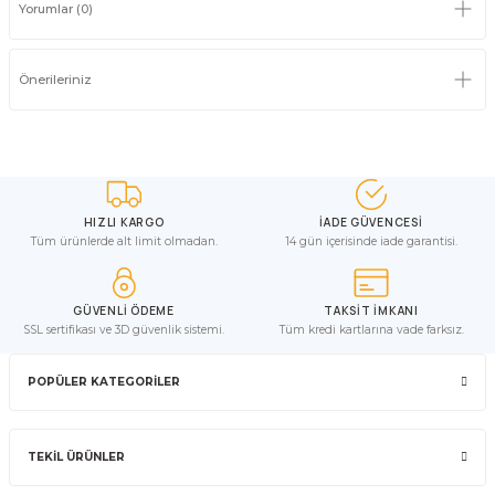
Yorumlar (0)
Önerileriniz
HIZLI KARGO
İADE GÜVENCESİ
Tüm ürünlerde alt limit olmadan.
14 gün içerisinde iade garantisi.
GÜVENLİ ÖDEME
TAKSİT İMKANI
SSL sertifikası ve 3D güvenlik sistemi.
Tüm kredi kartlarına vade farksız.
POPÜLER KATEGORİLER
TEKİL ÜRÜNLER