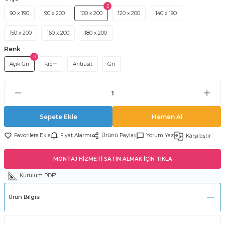
90 x 190
90 x 200
100 x 200
120 x 200
140 x 190
150 x 200
160 x 200
180 x 200
Renk
Açık Gri
Krem
Antrasit
Gri
Sepete Ekle
Hemen Al
Fiyat Alarmı
Ürünü Paylaş
Yorum Yaz
Karşılaştır
MONTAJ HİZMETİ SATIN ALMAK İÇİN TIKLA
Kurulum PDF'i
Ürün Bilgisi