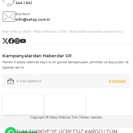
444 1 641
Bize Yazın
info@setay.com.tr
Bize hafta içi: 09:00 - 18:30, hafta sonu: 10:00 - 18:00 saatleri arasında ulaşabilirsiniz.
Kampanyalardan Haberdar Ol!
Hemen E-posta listemize kayıt ol, en güncel kampanyalar, yenilikler ve duyuruları ilk
öğrenen sen ol.
GÖNDER
Copyright © Setay Mobilya Tüm Hakları Saklıdır.
TÜM TÜRKİYE’YE ÜCRETSİZ KARGO ! TÜM