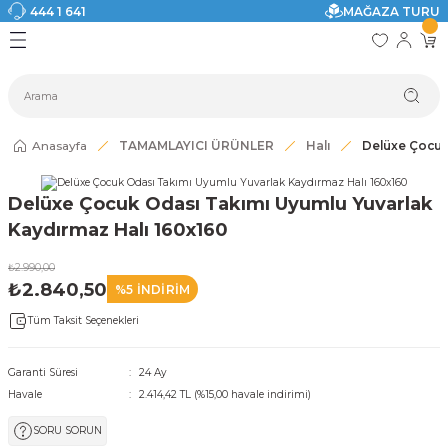
444 1 641
MAĞAZA TURU
Geri Dön
Geri Dön
Geri Dön
Geri Dön
Geri Dön
Geri Dön
I
ASI
SI
TAK
I DOLAP MODELLERİ
CI ÜRÜNLER
Modelleri
Anasayfa
TAMAMLAYICI ÜRÜNLER
Halı
Delüxe Çocuk
akkabılık
Delüxe Çocuk Odası Takımı Uyumlu Yuvarlak
ri
eri
Kaydırmaz Halı 160x160
₺2.990,00
ri
₺2.840,50
%5 İNDİRİM
Tüm Taksit Seçenekleri
eri
eri
Garanti Süresi
24 Ay
Havale
2.414,42 TL (%15,00 havale indirimi)
 Modelleri
SORU SORUN