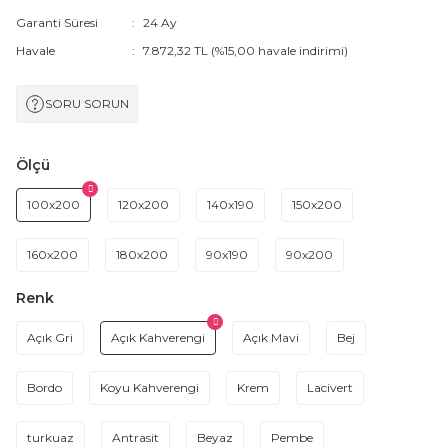
Garanti Süresi
24 Ay
Havale
7.872,32 TL (%15,00 havale indirimi)
SORU SORUN
Ölçü
100x200
120x200
140x190
150x200
160x200
180x200
90x190
90x200
Renk
Açık Gri
Açık Kahverengi
Açık Mavi
Bej
Bordo
Koyu Kahverengi
Krem
Lacivert
turkuaz
Antrasit
Beyaz
Pembe