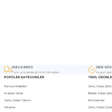
HIZLI KARGO
İADE GÜV
Tüm ürünlerde alt limit olmadan.
14 gün içer
POPÜLER KATEGORİLER
TEKİL ÜRÜNL
Ranza Modelleri
Genç Odası Şifon
Arabalı Yatak
Bebek Odası Şifo
Genç Odası Takımı
Komodinler
Yataklar
Genç Odası Dola