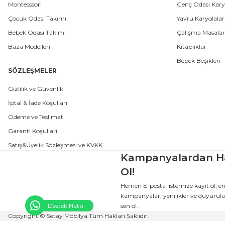
Montesssori
Genç Odası Karyo
Çocuk Odası Takımı
Yavru Karyolalar
Bebek Odası Takımı
Çalışma Masalar
Baza Modelleri
Kitaplıklar
Bebek Beşikleri
SÖZLEŞMELER
Gizlilik ve Güvenlik
İptal & İade Koşulları
Ödeme ve Teslimat
Garanti Koşulları
Satış&Üyelik Sözleşmesi ve KVKK
Kampanyalardan H
Ol!
Hemen E-posta listemize kayıt ol, e
kampanyalar, yenilikler ve duyurular
Destek Hattı
sen ol.
Copyright © Setay Mobilya Tüm Hakları Saklıdır.