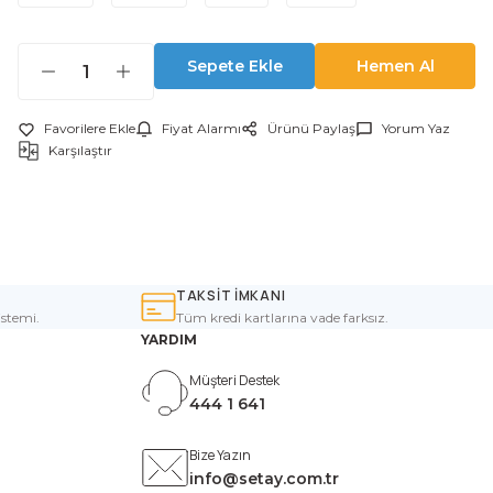
Sepete Ekle
Hemen Al
Fiyat Alarmı
Ürünü Paylaş
Yorum Yaz
Karşılaştır
TAKSİT İMKANI
istemi.
Tüm kredi kartlarına vade farksız.
YARDIM
Müşteri Destek
444 1 641
Bize Yazın
info@setay.com.tr