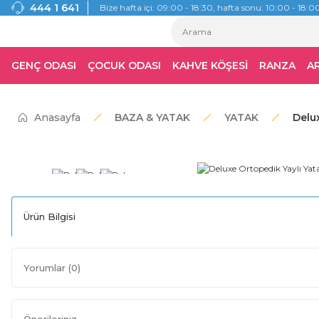
444 1 641
Bize hafta içi: 09:00 - 18:30, hafta sonu: 10:00 - 18:00
GENÇ ODASI
ÇOCUK ODASI
KAHVE KÖŞESİ
RANZA
A
Anasayfa
BAZA & YATAK
YATAK
Delu
Ürün Bilgisi
Yorumlar (0)
Önerileriniz