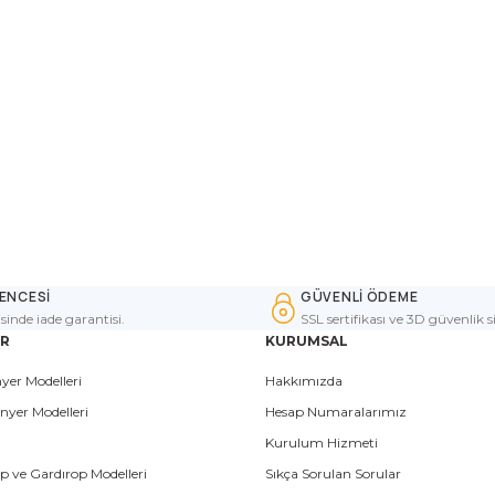
ENCESİ
GÜVENLİ ÖDEME
isinde iade garantisi.
SSL sertifikası ve 3D güvenlik s
ER
KURUMSAL
yer Modelleri
Hakkımızda
nyer Modelleri
Hesap Numaralarımız
Kurulum Hizmeti
p ve Gardırop Modelleri
Sıkça Sorulan Sorular