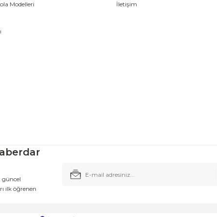
la Modelleri
İletişim
ı
aberdar
n güncel
ı ilk öğrenen