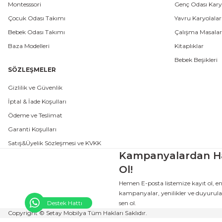
Montesssori
Genç Odası Karyo
Çocuk Odası Takımı
Yavru Karyolalar
Bebek Odası Takımı
Çalışma Masalar
Baza Modelleri
Kitaplıklar
Bebek Beşikleri
SÖZLEŞMELER
Gizlilik ve Güvenlik
İptal & İade Koşulları
Ödeme ve Teslimat
Garanti Koşulları
Satış&Üyelik Sözleşmesi ve KVKK
Kampanyalardan H
Ol!
Hemen E-posta listemize kayıt ol, e
kampanyalar, yenilikler ve duyurular
Destek Hattı
sen ol.
Copyright © Setay Mobilya Tüm Hakları Saklıdır.