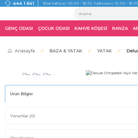
444 1 641
Bize hafta içi: 09:00 - 18:30, hafta sonu: 10:00 - 18:00
GENÇ ODASI
ÇOCUK ODASI
KAHVE KÖŞESİ
RANZA
A
Anasayfa
BAZA & YATAK
YATAK
Delu
Ürün Bilgisi
Yorumlar (0)
Önerileriniz