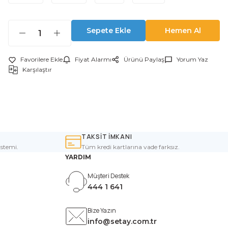
Sepete Ekle
Hemen Al
Fiyat Alarmı
Ürünü Paylaş
Yorum Yaz
Karşılaştır
TAKSİT İMKANI
istemi.
Tüm kredi kartlarına vade farksız.
YARDIM
Müşteri Destek
444 1 641
Bize Yazın
info@setay.com.tr