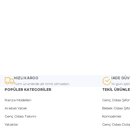
HIZLI KARGO
İADE GÜV
Tüm ürünlerde alt limit olmadan.
14 gün içer
POPÜLER KATEGORİLER
TEKİL ÜRÜNL
Ranza Modelleri
Genç Odası Şifon
Arabalı Yatak
Bebek Odası Şifo
Genç Odası Takımı
Komodinler
Yataklar
Genç Odası Dola