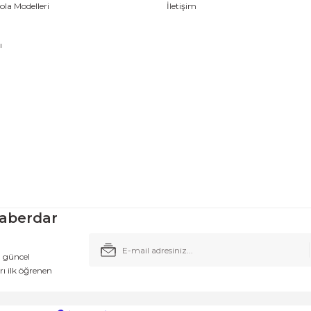
la Modelleri
İletişim
ı
aberdar
n güncel
ı ilk öğrenen