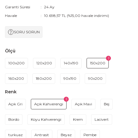
Garanti Süresi
24 Ay
Havale
10.698,57 TL (%15,00 havale indirimi)
SORU SORUN
Ölçü
100x200
120x200
140x190
150x200
160x200
180x200
90x190
90x200
Renk
Açık Gri
Açık Kahverengi
Açık Mavi
Bej
Bordo
Koyu Kahverengi
Krem
Lacivert
turkuaz
Antrasit
Beyaz
Pembe