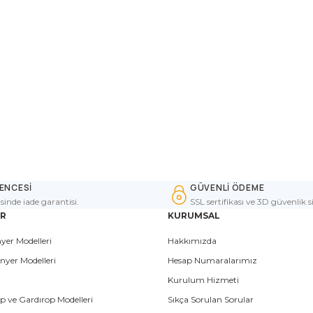
ENCESİ
GÜVENLİ ÖDEME
isinde iade garantisi.
SSL sertifikası ve 3D güvenlik s
ER
KURUMSAL
yer Modelleri
Hakkımızda
nyer Modelleri
Hesap Numaralarımız
Kurulum Hizmeti
p ve Gardırop Modelleri
Sıkça Sorulan Sorular