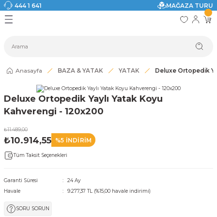
444 1 641
MAĞAZA TURU
Geri Dön
Geri Dön
Geri Dön
Geri Dön
Geri Dön
Geri Dön
I
ASI
SI
TAK
I DOLAP MODELLERİ
CI ÜRÜNLER
Modelleri
Anasayfa
BAZA & YATAK
YATAK
Deluxe Ortopedik Ya
akkabılık
Deluxe Ortopedik Yaylı Yatak Koyu
ri
eri
Kahverengi - 120x200
₺11.489,00
ri
₺10.914,55
%5 İNDİRİM
Tüm Taksit Seçenekleri
eri
eri
Garanti Süresi
24 Ay
Havale
9.277,37 TL (%15,00 havale indirimi)
 Modelleri
SORU SORUN