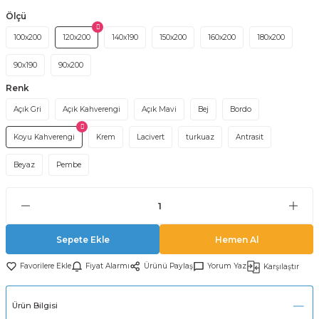
Ölçü
100x200
120x200
140x190
150x200
160x200
180x200
90x190
90x200
Renk
Açık Gri
Açık Kahverengi
Açık Mavi
Bej
Bordo
Koyu Kahverengi
Krem
Lacivert
turkuaz
Antrasit
Beyaz
Pembe
Sepete Ekle
Hemen Al
Fiyat Alarmı
Ürünü Paylaş
Yorum Yaz
Karşılaştır
Ürün Bilgisi