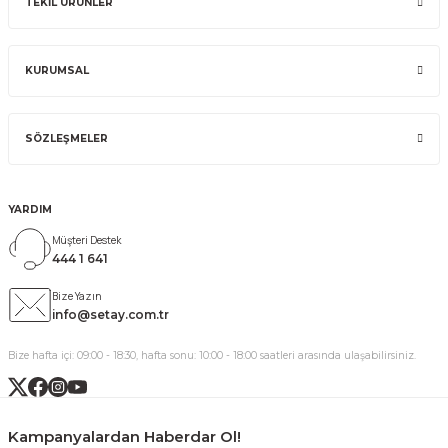
TEKİL ÜRÜNLER
KURUMSAL
SÖZLEŞMELER
YARDIM
Müşteri Destek
444 1 641
Bize Yazın
info@setay.com.tr
Bize hafta içi: 09:00 - 18:30, hafta sonu: 10:00 - 18:00 saatleri arasında ulaşabilirsiniz.
Kampanyalardan Haberdar Ol!