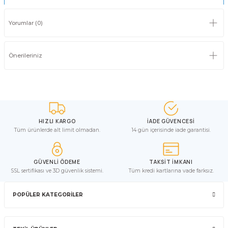
Yorumlar (0)
Önerileriniz
HIZLI KARGO
İADE GÜVENCESİ
Tüm ürünlerde alt limit olmadan.
14 gün içerisinde iade garantisi.
GÜVENLİ ÖDEME
TAKSİT İMKANI
SSL sertifikası ve 3D güvenlik sistemi.
Tüm kredi kartlarına vade farksız.
POPÜLER KATEGORİLER