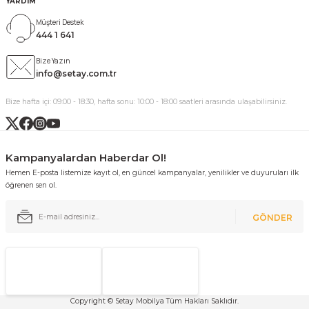
YARDIM
Müşteri Destek
444 1 641
Bize Yazın
info@setay.com.tr
Bize hafta içi: 09:00 - 18:30, hafta sonu: 10:00 - 18:00 saatleri arasında ulaşabilirsiniz.
Kampanyalardan Haberdar Ol!
Hemen E-posta listemize kayıt ol, en güncel kampanyalar, yenilikler ve duyuruları ilk
öğrenen sen ol.
GÖNDER
Copyright © Setay Mobilya Tüm Hakları Saklıdır.