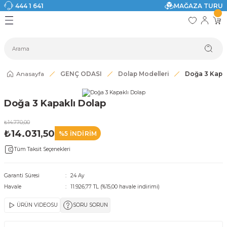
444 1 641
MAĞAZA TURU
Geri Dön
Geri Dön
Geri Dön
Geri Dön
Geri Dön
Geri Dön
I
ASI
SI
TAK
I DOLAP MODELLERİ
CI ÜRÜNLER
Modelleri
Anasayfa
GENÇ ODASI
Dolap Modelleri
Doğa 3 Kapak
akkabılık
Doğa 3 Kapaklı Dolap
ri
eri
₺14.770,00
₺14.031,50
%5 İNDİRİM
ri
Tüm Taksit Seçenekleri
eri
Garanti Süresi
24 Ay
Havale
11.926,77 TL (%15,00 havale indirimi)
eri
ÜRÜN VİDEOSU
SORU SORUN
 Modelleri