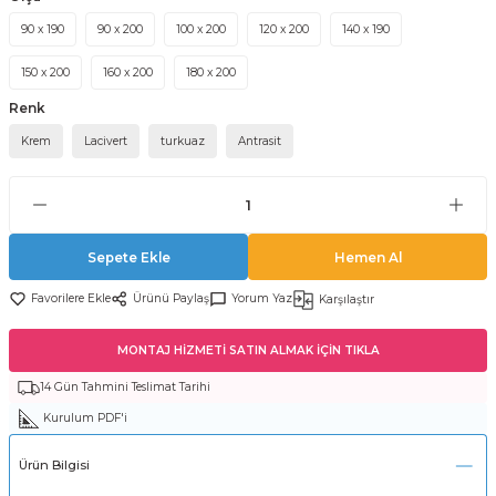
90 x 190
90 x 200
100 x 200
120 x 200
140 x 190
150 x 200
160 x 200
180 x 200
Renk
Krem
Lacivert
turkuaz
Antrasit
Sepete Ekle
Hemen Al
Ürünü Paylaş
Yorum Yaz
Karşılaştır
MONTAJ HİZMETİ SATIN ALMAK İÇİN TIKLA
14 Gün Tahmini Teslimat Tarihi
Kurulum PDF'i
Ürün Bilgisi