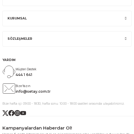
KURUMSAL
SÖZLEŞMELER
YARDIM
Müşteri Destek
444 1 641
Bize Yazın
info@setay.com.tr
Bize hafta içi: 09:00 - 18:30, hafta sonu: 10:00 - 18:00 saatleri arasında ulaşabilirsiniz.
Kampanyalardan Haberdar Ol!