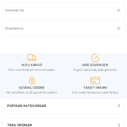
Yorumlar (0)
Önerileriniz
HIZLI KARGO
İADE GÜVENCESİ
Tüm ürünlerde alt limit olmadan.
14 gün içerisinde iade garantisi.
GÜVENLİ ÖDEME
TAKSİT İMKANI
SSL sertifikası ve 3D güvenlik sistemi.
Tüm kredi kartlarına vade farksız.
POPÜLER KATEGORİLER
TEKİL ÜRÜNLER