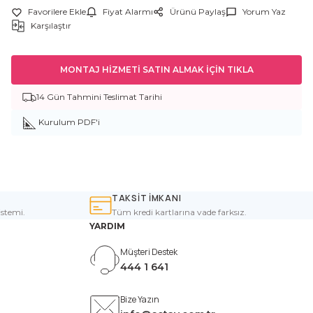
Fiyat Alarmı
Ürünü Paylaş
Yorum Yaz
Karşılaştır
MONTAJ HİZMETİ SATIN ALMAK İÇİN TIKLA
14 Gün Tahmini Teslimat Tarihi
Kurulum PDF'i
TAKSİT İMKANI
istemi.
Tüm kredi kartlarına vade farksız.
YARDIM
Müşteri Destek
444 1 641
Bize Yazın