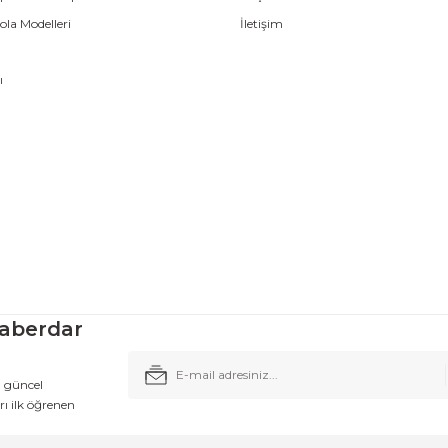
la Modelleri
İletişim
ı
aberdar
n güncel
ı ilk öğrenen