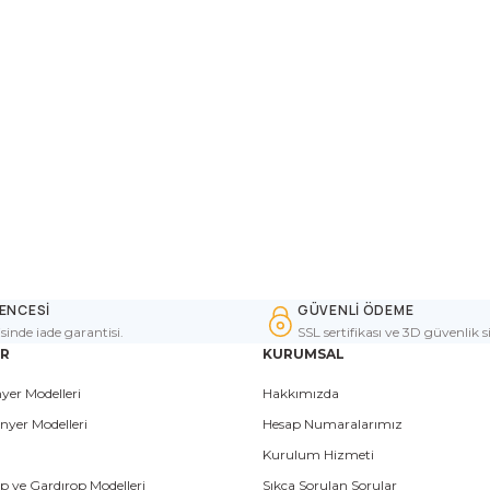
ENCESİ
GÜVENLİ ÖDEME
isinde iade garantisi.
SSL sertifikası ve 3D güvenlik s
ER
KURUMSAL
yer Modelleri
Hakkımızda
nyer Modelleri
Hesap Numaralarımız
Kurulum Hizmeti
p ve Gardırop Modelleri
Sıkça Sorulan Sorular