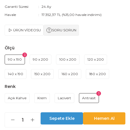
Garanti Süresi
24 Ay
Havale
17.352,37 TL (%15,00 havale indirimi)
ÜRÜN VİDEOSU
SORU SORUN
Ölçü
90 x 190
90 x 200
100 x 200
120 x 200
140 x 190
150 x 200
160 x 200
180 x 200
Renk
Açık Kahve
Krem
Lacivert
Antrasit
Sepete Ekle
Hemen Al