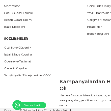
Montesssori
Genç Odası Karyo
Çocuk Odası Takımı
Yavru Karyolalar
Bebek Odası Takımı
Çalışma Masalar
Baza Modelleri
Kitaplıklar
Bebek Beşikleri
SÖZLEŞMELER
Gizlilik ve Güvenlik
İptal & İade Koşulları
Ödeme ve Teslimat
Garanti Koşulları
Satış&Üyelik Sözleşmesi ve KVKK
Kampanyalardan H
Ol!
Hemen E-posta listemize kayıt ol, e
kampanyalar, yenilikler ve duyurular
sen ol.
Destek Hattı
Copyright © Setay Mobilya Tüm Hakları Saklıdır.