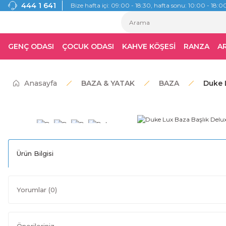
444 1 641
Bize hafta içi: 09:00 - 18:30, hafta sonu: 10:00 - 18:00
GENÇ ODASI
ÇOCUK ODASI
KAHVE KÖŞESİ
RANZA
A
Anasayfa
BAZA & YATAK
BAZA
Duke L
Ürün Bilgisi
Yorumlar (0)
Önerileriniz