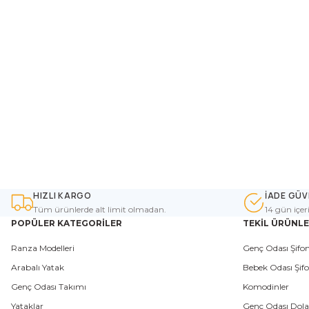
HIZLI KARGO
İADE GÜV
Tüm ürünlerde alt limit olmadan.
14 gün içer
POPÜLER KATEGORİLER
TEKİL ÜRÜNL
Ranza Modelleri
Genç Odası Şifon
Arabalı Yatak
Bebek Odası Şifo
Genç Odası Takımı
Komodinler
Yataklar
Genç Odası Dola