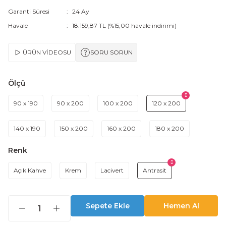
Garanti Süresi
24 Ay
Havale
18.159,87 TL (%15,00 havale indirimi)
ÜRÜN VİDEOSU
SORU SORUN
Ölçü
90 x 190
90 x 200
100 x 200
120 x 200
140 x 190
150 x 200
160 x 200
180 x 200
Renk
Açık Kahve
Krem
Lacivert
Antrasit
Sepete Ekle
Hemen Al