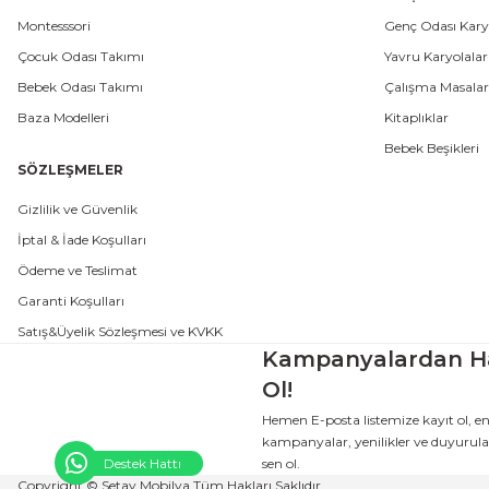
Montesssori
Genç Odası Karyo
Çocuk Odası Takımı
Yavru Karyolalar
Bebek Odası Takımı
Çalışma Masalar
Baza Modelleri
Kitaplıklar
Bebek Beşikleri
SÖZLEŞMELER
Gizlilik ve Güvenlik
İptal & İade Koşulları
Ödeme ve Teslimat
Garanti Koşulları
Satış&Üyelik Sözleşmesi ve KVKK
Kampanyalardan H
Ol!
Hemen E-posta listemize kayıt ol, e
kampanyalar, yenilikler ve duyurular
sen ol.
Destek Hattı
Copyright © Setay Mobilya Tüm Hakları Saklıdır.