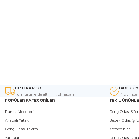
HIZLI KARGO
İADE GÜV
Tüm ürünlerde alt limit olmadan.
14 gün içer
POPÜLER KATEGORİLER
TEKİL ÜRÜNL
Ranza Modelleri
Genç Odası Şifon
Arabalı Yatak
Bebek Odası Şifo
Genç Odası Takımı
Komodinler
Yataklar
Genç Odası Dola