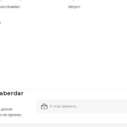
la Modelleri
İletişim
ı
aberdar
n güncel
ı ilk öğrenen