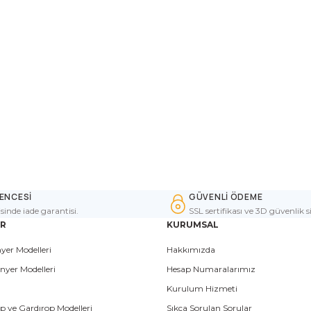
ENCESİ
GÜVENLİ ÖDEME
isinde iade garantisi.
SSL sertifikası ve 3D güvenlik s
ER
KURUMSAL
yer Modelleri
Hakkımızda
nyer Modelleri
Hesap Numaralarımız
Kurulum Hizmeti
p ve Gardırop Modelleri
Sıkça Sorulan Sorular