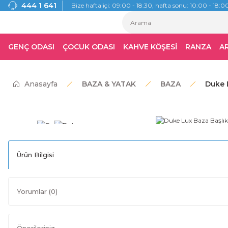
444 1 641
Bize hafta içi: 09:00 - 18:30, hafta sonu: 10:00 - 18:00
GENÇ ODASI
ÇOCUK ODASI
KAHVE KÖŞESİ
RANZA
A
Anasayfa
BAZA & YATAK
BAZA
Duke L
Ürün Bilgisi
Yorumlar (0)
Önerileriniz