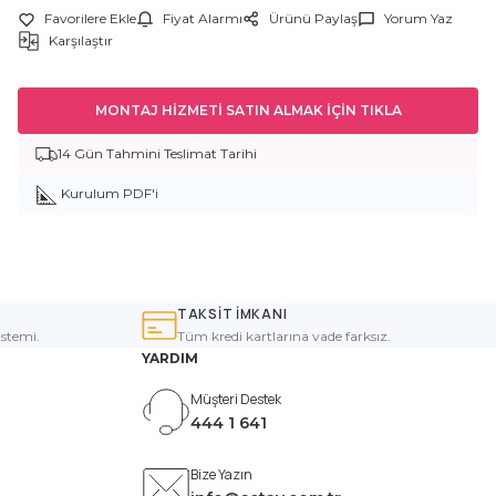
Fiyat Alarmı
Ürünü Paylaş
Yorum Yaz
Karşılaştır
MONTAJ HİZMETİ SATIN ALMAK İÇİN TIKLA
14 Gün Tahmini Teslimat Tarihi
Kurulum PDF'i
TAKSİT İMKANI
istemi.
Tüm kredi kartlarına vade farksız.
YARDIM
Müşteri Destek
444 1 641
Bize Yazın