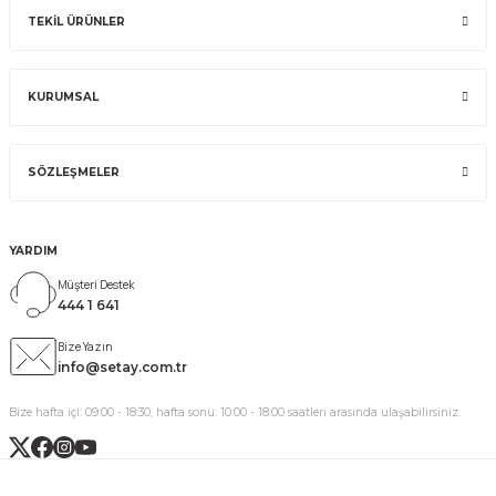
TEKİL ÜRÜNLER
KURUMSAL
SÖZLEŞMELER
YARDIM
Müşteri Destek
444 1 641
Bize Yazın
info@setay.com.tr
Bize hafta içi: 09:00 - 18:30, hafta sonu: 10:00 - 18:00 saatleri arasında ulaşabilirsiniz.