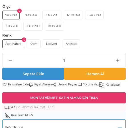
Ölçü
90 x 190
90 x 200
100 x 200
120 x 200
140 x 190
150 x 200
160 x 200
180 x 200
Renk
Açık Kahve
Krem
Lacivert
Antrasit
Sepete Ekle
Hemen Al
Fiyat Alarmı
Ürünü Paylaş
Yorum Yaz
Karşılaştır
MONTAJ HİZMETİ SATIN ALMAK İÇİN TIKLA
14 Gün Tahmini Teslimat Tarihi
Kurulum PDF'i
Ürün Bilgisi