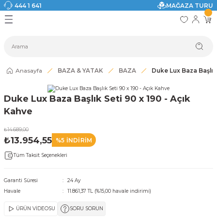
444 1 641
MAĞAZA TURU
Geri Dön
Geri Dön
Geri Dön
Geri Dön
Geri Dön
Geri Dön
I
ASI
SI
TAK
I DOLAP MODELLERİ
CI ÜRÜNLER
Modelleri
Anasayfa
BAZA & YATAK
BAZA
Duke Lux Baza Başlık 
akkabılık
Duke Lux Baza Başlık Seti 90 x 190 - Açık
ri
eri
Kahve
₺14.689,00
ri
₺13.954,55
%5 İNDİRİM
Tüm Taksit Seçenekleri
eri
eri
Garanti Süresi
24 Ay
Havale
11.861,37 TL (%15,00 havale indirimi)
 Modelleri
ÜRÜN VİDEOSU
SORU SORUN