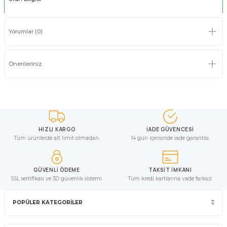
Yorumlar (0)
Önerileriniz
HIZLI KARGO
İADE GÜVENCESİ
Tüm ürünlerde alt limit olmadan.
14 gün içerisinde iade garantisi.
GÜVENLİ ÖDEME
TAKSİT İMKANI
SSL sertifikası ve 3D güvenlik sistemi.
Tüm kredi kartlarına vade farksız.
POPÜLER KATEGORİLER