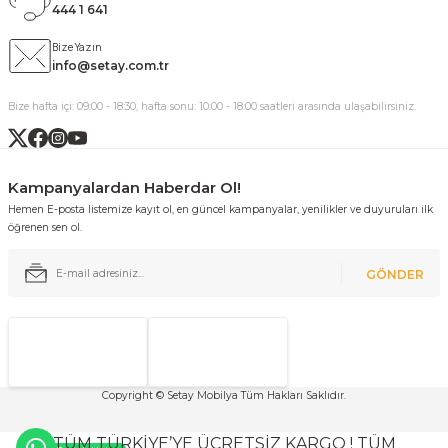
444 1 641
Bize Yazın
info@setay.com.tr
Bize hafta içi: 09:00 - 18:30, hafta sonu: 10:00 - 18:00 saatleri arasında ulaşabilirsiniz.
Kampanyalardan Haberdar Ol!
Hemen E-posta listemize kayıt ol, en güncel kampanyalar, yenilikler ve duyuruları ilk
öğrenen sen ol.
GÖNDER
Copyright © Setay Mobilya Tüm Hakları Saklıdır.
TÜM TÜRKİYE’YE ÜCRETSİZ KARGO ! TÜM