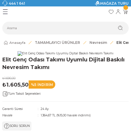
444 1 641
MAĞAZA TURU
Geri Dön
Geri Dön
Geri Dön
Geri Dön
Geri Dön
Geri Dön
I
ASI
SI
TAK
I DOLAP MODELLERİ
CI ÜRÜNLER
Modelleri
Anasayfa
TAMAMLAYICI ÜRÜNLER
Nevresim
Elit Ge
akkabılık
Elit Genç Odası Takımı Uyumlu Dijital Baskılı
ri
eri
Nevresim Takımı
₺1.690,00
ri
₺1.605,50
%5 İNDİRİM
Tüm Taksit Seçenekleri
eri
eri
Garanti Süresi
24 Ay
Havale
1.364,67 TL (%15,00 havale indirimi)
 Modelleri
SORU SORUN