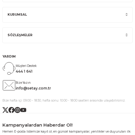
KURUMSAL
SÖZLEŞMELER
YARDIM
Müşteri Destek
444 1 641
Bize Yazın
info@setay.com.tr
Bize hafta içi: 09:00 - 18:30, hafta sonu: 10:00 - 18:00 saatleri arasında ulaşabilirsiniz.
Kampanyalardan Haberdar Ol!
Hemen E-posta listemize kayıt ol, en güncel kampanyalar, yenilikler ve duyuruları ilk