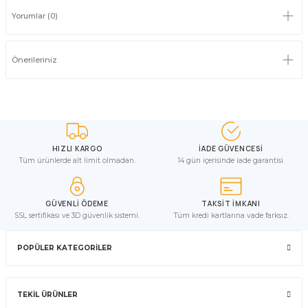
Yorumlar (0)
Önerileriniz
HIZLI KARGO
İADE GÜVENCESİ
Tüm ürünlerde alt limit olmadan.
14 gün içerisinde iade garantisi.
GÜVENLİ ÖDEME
TAKSİT İMKANI
SSL sertifikası ve 3D güvenlik sistemi.
Tüm kredi kartlarına vade farksız.
POPÜLER KATEGORİLER
TEKİL ÜRÜNLER