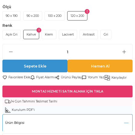
Ölçü
90 x 190
90 x 200
100 x 200
120 x 200
Renk
Açık Gri
Kahve
Krem
Lacivert
Antrasit
Gri
Sepete Ekle
Hemen Al
Fiyat Alarmı
Ürünü Paylaş
Yorum Yaz
Karşılaştır
MONTAJ HİZMETİ SATIN ALMAK İÇİN TIKLA
14 Gün Tahmini Teslimat Tarihi
Kurulum PDF'i
Ürün Bilgisi