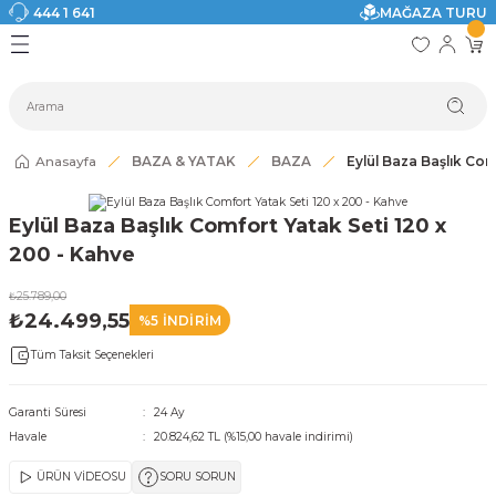
444 1 641
MAĞAZA TURU
Geri Dön
Geri Dön
Geri Dön
Geri Dön
Geri Dön
Geri Dön
I
ASI
SI
TAK
I DOLAP MODELLERİ
CI ÜRÜNLER
Modelleri
Anasayfa
BAZA & YATAK
BAZA
Eylül Baza Başlık Com
akkabılık
Eylül Baza Başlık Comfort Yatak Seti 120 x
ri
eri
200 - Kahve
₺25.789,00
ri
₺24.499,55
%5 İNDİRİM
Tüm Taksit Seçenekleri
eri
eri
Garanti Süresi
24 Ay
Havale
20.824,62 TL (%15,00 havale indirimi)
 Modelleri
ÜRÜN VİDEOSU
SORU SORUN