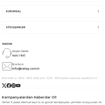
KURUMSAL
SÖZLEŞMELER
YARDIM
Müşteri Destek
444 1 641
Bize Yazın
info@setay.com.tr
Bize hafta içi: 09:00 - 18:30, hafta sonu: 10:00 - 18:00 saatleri arasında ulaşabilirsiniz.
Kampanyalardan Haberdar Ol!
Hemen E-posta listemize kayıt ol, en güncel kampanyalar, yenilikler ve duyuruları ilk