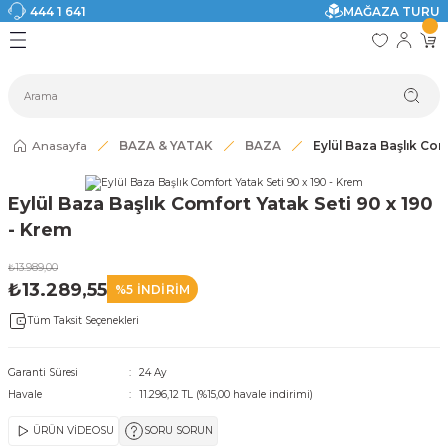
444 1 641
MAĞAZA TURU
Geri Dön
Geri Dön
Geri Dön
Geri Dön
Geri Dön
Geri Dön
I
ASI
SI
TAK
I DOLAP MODELLERİ
CI ÜRÜNLER
Modelleri
Anasayfa
BAZA & YATAK
BAZA
Eylül Baza Başlık Com
akkabılık
Eylül Baza Başlık Comfort Yatak Seti 90 x 190
ri
eri
- Krem
₺13.989,00
ri
₺13.289,55
%5 İNDİRİM
Tüm Taksit Seçenekleri
eri
eri
Garanti Süresi
24 Ay
Havale
11.296,12 TL (%15,00 havale indirimi)
 Modelleri
ÜRÜN VİDEOSU
SORU SORUN