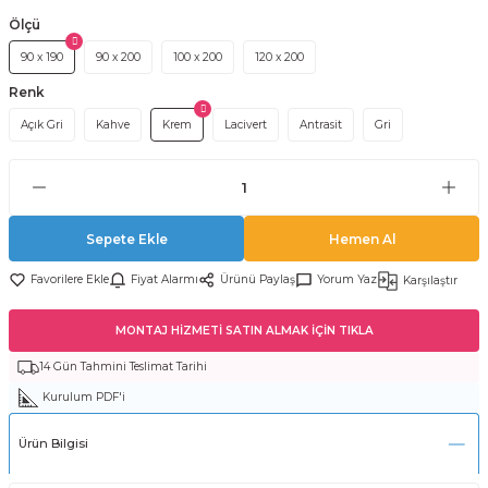
Ölçü
90 x 190
90 x 200
100 x 200
120 x 200
Renk
Açık Gri
Kahve
Krem
Lacivert
Antrasit
Gri
Sepete Ekle
Hemen Al
Fiyat Alarmı
Ürünü Paylaş
Yorum Yaz
Karşılaştır
MONTAJ HİZMETİ SATIN ALMAK İÇİN TIKLA
14 Gün Tahmini Teslimat Tarihi
Kurulum PDF'i
Ürün Bilgisi