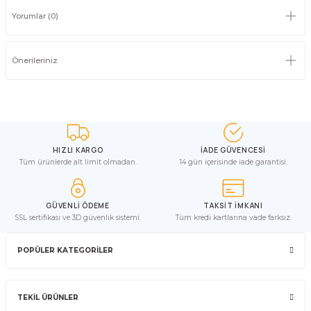
Yorumlar (0)
Önerileriniz
HIZLI KARGO
İADE GÜVENCESİ
Tüm ürünlerde alt limit olmadan.
14 gün içerisinde iade garantisi.
GÜVENLİ ÖDEME
TAKSİT İMKANI
SSL sertifikası ve 3D güvenlik sistemi.
Tüm kredi kartlarına vade farksız.
POPÜLER KATEGORİLER
TEKİL ÜRÜNLER