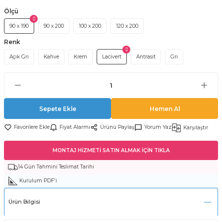
Ölçü
90 x 190
90 x 200
100 x 200
120 x 200
Renk
Açık Gri
Kahve
Krem
Lacivert
Antrasit
Gri
Sepete Ekle
Hemen Al
Fiyat Alarmı
Ürünü Paylaş
Yorum Yaz
Karşılaştır
MONTAJ HİZMETİ SATIN ALMAK İÇİN TIKLA
14 Gün Tahmini Teslimat Tarihi
Kurulum PDF'i
Ürün Bilgisi