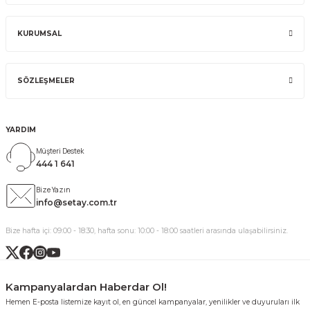
KURUMSAL
SÖZLEŞMELER
YARDIM
Müşteri Destek
444 1 641
Bize Yazın
info@setay.com.tr
Bize hafta içi: 09:00 - 18:30, hafta sonu: 10:00 - 18:00 saatleri arasında ulaşabilirsiniz.
Kampanyalardan Haberdar Ol!
Hemen E-posta listemize kayıt ol, en güncel kampanyalar, yenilikler ve duyuruları ilk