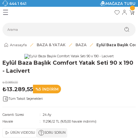
444 1 641
MAĞAZA TURU
Geri Dön
Geri Dön
Geri Dön
Geri Dön
Geri Dön
Geri Dön
I
ASI
SI
TAK
I DOLAP MODELLERİ
CI ÜRÜNLER
Modelleri
Anasayfa
BAZA & YATAK
BAZA
Eylül Baza Başlık Comf
akkabılık
Eylül Baza Başlık Comfort Yatak Seti 90 x 190
ri
eri
- Lacivert
₺13.989,00
ri
₺13.289,55
%5 İNDİRİM
Tüm Taksit Seçenekleri
eri
eri
Garanti Süresi
24 Ay
Havale
11.296,12 TL (%15,00 havale indirimi)
 Modelleri
ÜRÜN VİDEOSU
SORU SORUN