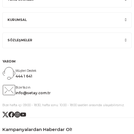
KURUMSAL
SÖZLEŞMELER
YARDIM
Müşteri Destek
444 1 641
Bize Yazın
info@setay.com.tr
Bize hafta içi: 09:00 - 18:30, hafta sonu: 10:00 - 18:00 saatleri arasında ulaşabilirsiniz.
Kampanyalardan Haberdar Ol!