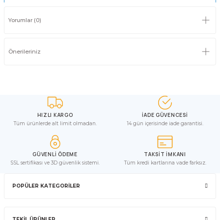
Yorumlar (0)
Önerileriniz
HIZLI KARGO
İADE GÜVENCESİ
Tüm ürünlerde alt limit olmadan.
14 gün içerisinde iade garantisi.
GÜVENLİ ÖDEME
TAKSİT İMKANI
SSL sertifikası ve 3D güvenlik sistemi.
Tüm kredi kartlarına vade farksız.
POPÜLER KATEGORİLER
TEKİL ÜRÜNLER