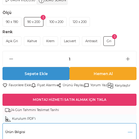
ÜRÜN VİDEOSU
SORU SORUN
Ölçü
90 x 190
90 x 200
100 x 200
120 x 200
Renk
Açık Gri
Kahve
Krem
Lacivert
Antrasit
Gri
Sepete Ekle
Hemen Al
Fiyat Alarmı
Ürünü Paylaş
Yorum Yaz
Karşılaştır
MONTAJ HİZMETİ SATIN ALMAK İÇİN TIKLA
14 Gün Tahmini Teslimat Tarihi
Kurulum PDF'i
Ürün Bilgisi