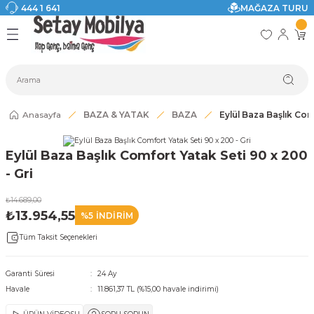
444 1 641
MAĞAZA TURU
Geri Dön
Geri Dön
Geri Dön
Geri Dön
Geri Dön
Geri Dön
I
ASI
SI
TAK
I DOLAP MODELLERİ
CI ÜRÜNLER
Modelleri
Anasayfa
BAZA & YATAK
BAZA
Eylül Baza Başlık Com
akkabılık
Eylül Baza Başlık Comfort Yatak Seti 90 x 200
ri
eri
- Gri
ri
₺14.689,00
₺13.954,55
%5 İNDİRİM
eri
Tüm Taksit Seçenekleri
eri
Garanti Süresi
24 Ay
Havale
11.861,37 TL (%15,00 havale indirimi)
 Modelleri