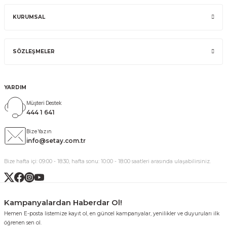
KURUMSAL
SÖZLEŞMELER
YARDIM
Müşteri Destek
444 1 641
Bize Yazın
info@setay.com.tr
Bize hafta içi: 09:00 - 18:30, hafta sonu: 10:00 - 18:00 saatleri arasında ulaşabilirsiniz.
Kampanyalardan Haberdar Ol!
Hemen E-posta listemize kayıt ol, en güncel kampanyalar, yenilikler ve duyuruları ilk
öğrenen sen ol.