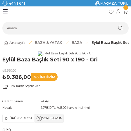
444 1 641
MAĞAZA TURU
Geri Dön
Geri Dön
Geri Dön
Geri Dön
Geri Dön
Geri Dön
I
ASI
SI
TAK
I DOLAP MODELLERİ
CI ÜRÜNLER
Modelleri
Anasayfa
BAZA & YATAK
BAZA
Eylül Baza Başlık Seti 
akkabılık
Eylül Baza Başlık Seti 90 x 190 - Gri
ri
eri
₺9.880,00
₺9.386,00
%5 İNDİRİM
ri
Tüm Taksit Seçenekleri
eri
Garanti Süresi
24 Ay
Havale
7.978,10 TL (%15,00 havale indirimi)
eri
ÜRÜN VİDEOSU
SORU SORUN
 Modelleri
Ölçü