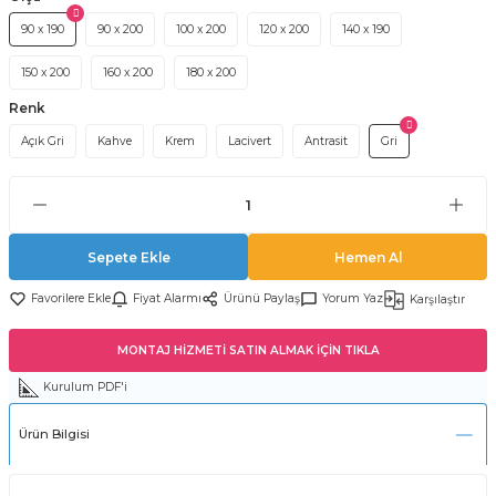
90 x 190
90 x 200
100 x 200
120 x 200
140 x 190
150 x 200
160 x 200
180 x 200
Renk
Açık Gri
Kahve
Krem
Lacivert
Antrasit
Gri
Sepete Ekle
Hemen Al
Fiyat Alarmı
Ürünü Paylaş
Yorum Yaz
Karşılaştır
MONTAJ HİZMETİ SATIN ALMAK İÇİN TIKLA
Kurulum PDF'i
Ürün Bilgisi