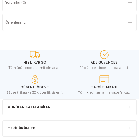
Yorumlar (0)
Önerileriniz
HIZLI KARGO
İADE GÜVENCESİ
Tüm ürünlerde alt limit olmadan.
14 gün içerisinde iade garantisi.
GÜVENLİ ÖDEME
TAKSİT İMKANI
SSL sertifikası ve 3D güvenlik sistemi.
Tüm kredi kartlarına vade farksız.
POPÜLER KATEGORİLER
TEKİL ÜRÜNLER