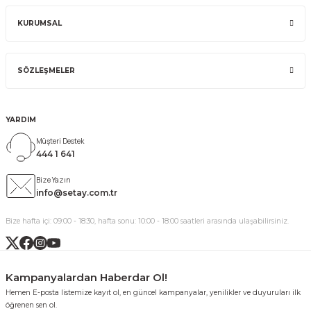
KURUMSAL
SÖZLEŞMELER
YARDIM
Müşteri Destek
444 1 641
Bize Yazın
info@setay.com.tr
Bize hafta içi: 09:00 - 18:30, hafta sonu: 10:00 - 18:00 saatleri arasında ulaşabilirsiniz.
Kampanyalardan Haberdar Ol!
Hemen E-posta listemize kayıt ol, en güncel kampanyalar, yenilikler ve duyuruları ilk
öğrenen sen ol.