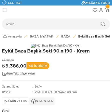
444 1 641
MAĞAZA TURU
Geri Dön
Geri Dön
Geri Dön
Geri Dön
Geri Dön
Geri Dön
I
ASI
SI
TAK
I DOLAP MODELLERİ
CI ÜRÜNLER
Modelleri
Anasayfa
BAZA & YATAK
BAZA
Eylül Baza Başlık Seti
akkabılık
Eylül Baza Başlık Seti 90 x 190 - Krem
ri
eri
₺9.880,00
₺9.386,00
%5 İNDİRİM
ri
Tüm Taksit Seçenekleri
eri
Garanti Süresi
24 Ay
Havale
7.978,10 TL (%15,00 havale indirimi)
eri
ÜRÜN VİDEOSU
SORU SORUN
 Modelleri
Ölçü