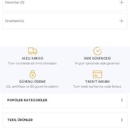
Yorumlar (0)
Önerileriniz
HIZLI KARGO
İADE GÜVENCESİ
Tüm ürünlerde alt limit olmadan.
14 gün içerisinde iade garantisi.
GÜVENLİ ÖDEME
TAKSİT İMKANI
SSL sertifikası ve 3D güvenlik sistemi.
Tüm kredi kartlarına vade farksız.
POPÜLER KATEGORİLER
TEKİL ÜRÜNLER