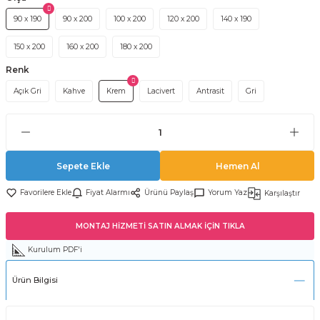
90 x 190
90 x 200
100 x 200
120 x 200
140 x 190
150 x 200
160 x 200
180 x 200
Renk
Açık Gri
Kahve
Krem
Lacivert
Antrasit
Gri
Sepete Ekle
Hemen Al
Fiyat Alarmı
Ürünü Paylaş
Yorum Yaz
Karşılaştır
MONTAJ HİZMETİ SATIN ALMAK İÇİN TIKLA
Kurulum PDF'i
Ürün Bilgisi