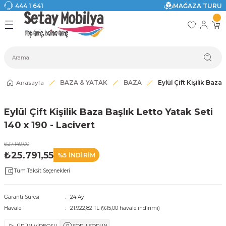
444 1 641
MAĞAZA TURU
Geri Dön
Geri Dön
Geri Dön
Geri Dön
Geri Dön
Geri Dön
I
ASI
SI
TAK
I DOLAP MODELLERİ
CI ÜRÜNLER
Modelleri
Anasayfa
BAZA & YATAK
BAZA
Eylül Çift Kişilik Baza
akkabılık
Eylül Çift Kişilik Baza Başlık Letto Yatak Seti
ri
eri
140 x 190 - Lacivert
ri
₺27.149,00
₺25.791,55
%5 İNDİRİM
eri
Tüm Taksit Seçenekleri
eri
Garanti Süresi
24 Ay
Havale
21.922,82 TL (%15,00 havale indirimi)
 Modelleri