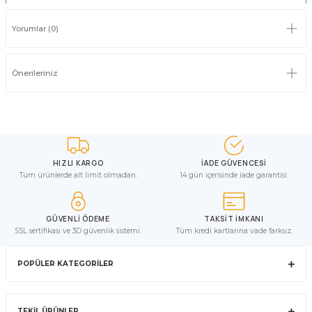
Yorumlar (0)
Önerileriniz
HIZLI KARGO
İADE GÜVENCESİ
Tüm ürünlerde alt limit olmadan.
14 gün içerisinde iade garantisi.
GÜVENLİ ÖDEME
TAKSİT İMKANI
SSL sertifikası ve 3D güvenlik sistemi.
Tüm kredi kartlarına vade farksız.
POPÜLER KATEGORİLER
TEKİL ÜRÜNLER