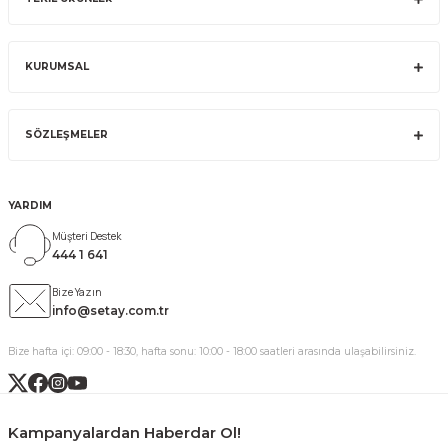
KURUMSAL
SÖZLEŞMELER
YARDIM
Müşteri Destek
444 1 641
Bize Yazın
info@setay.com.tr
Bize hafta içi: 09:00 - 18:30, hafta sonu: 10:00 - 18:00 saatleri arasında ulaşabilirsiniz.
Kampanyalardan Haberdar Ol!