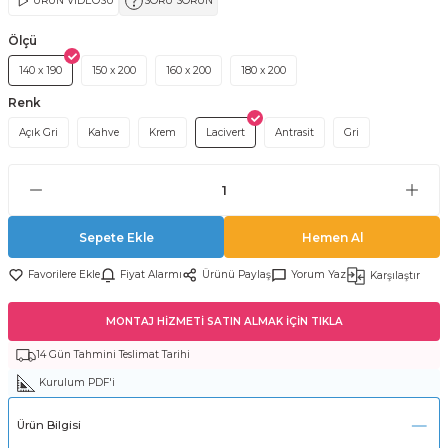
ÜRÜN VİDEOSU
SORU SORUN
Ölçü
140 x 190
150 x 200
160 x 200
180 x 200
Renk
Açık Gri
Kahve
Krem
Lacivert
Antrasit
Gri
Sepete Ekle
Hemen Al
Fiyat Alarmı
Ürünü Paylaş
Yorum Yaz
Karşılaştır
MONTAJ HİZMETİ SATIN ALMAK İÇİN TIKLA
14 Gün Tahmini Teslimat Tarihi
Kurulum PDF'i
Ürün Bilgisi