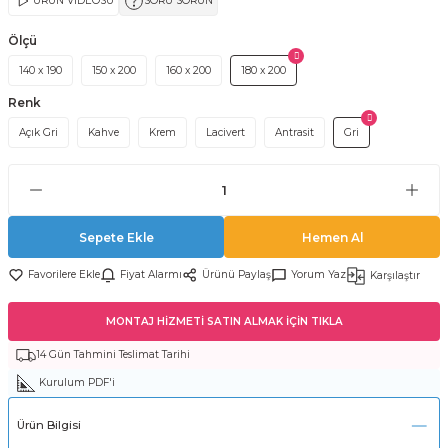
ÜRÜN VİDEOSU
SORU SORUN
Ölçü
140 x 190
150 x 200
160 x 200
180 x 200
Renk
Açık Gri
Kahve
Krem
Lacivert
Antrasit
Gri
Sepete Ekle
Hemen Al
Fiyat Alarmı
Ürünü Paylaş
Yorum Yaz
Karşılaştır
MONTAJ HİZMETİ SATIN ALMAK İÇİN TIKLA
14 Gün Tahmini Teslimat Tarihi
Kurulum PDF'i
Ürün Bilgisi