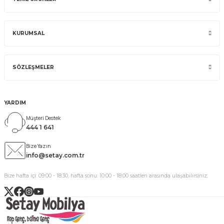
KURUMSAL
SÖZLEŞMELER
YARDIM
Müşteri Destek
444 1 641
Bize Yazın
info@setay.com.tr
Bize hafta içi: 09:00 - 18:30, hafta sonu: 10:00 - 18:00 saatleri arasında ulaşabilirsiniz.