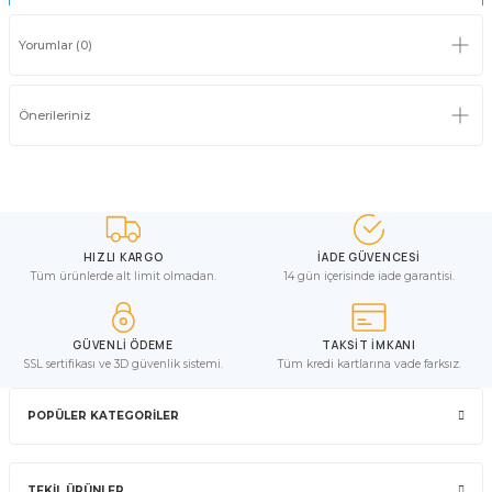
Yorumlar (0)
Önerileriniz
HIZLI KARGO
İADE GÜVENCESİ
Tüm ürünlerde alt limit olmadan.
14 gün içerisinde iade garantisi.
GÜVENLİ ÖDEME
TAKSİT İMKANI
SSL sertifikası ve 3D güvenlik sistemi.
Tüm kredi kartlarına vade farksız.
POPÜLER KATEGORİLER
TEKİL ÜRÜNLER