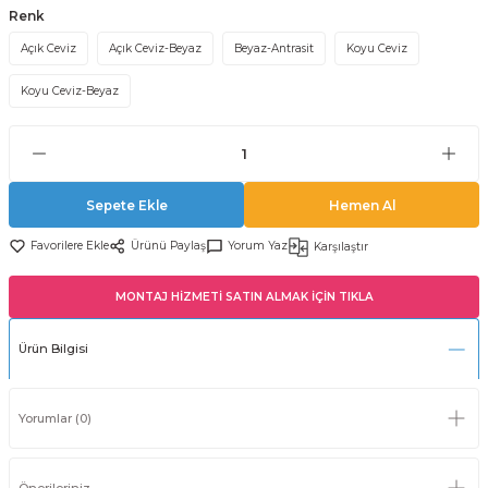
Renk
Açık Ceviz
Açık Ceviz-Beyaz
Beyaz-Antrasit
Koyu Ceviz
Koyu Ceviz-Beyaz
Sepete Ekle
Hemen Al
Ürünü Paylaş
Yorum Yaz
Karşılaştır
MONTAJ HİZMETİ SATIN ALMAK İÇİN TIKLA
Ürün Bilgisi
Yorumlar (0)
Önerileriniz