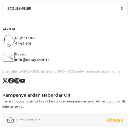
SÖZLEŞMELER
YARDIM
Müşteri Destek
444 1 641
Bize Yazın
info@setay.com.tr
Bize hafta içi: 09:00 - 18:30, hafta sonu: 10:00 - 18:00 saatleri arasında ulaşabilirsiniz.
Kampanyalardan Haberdar Ol!
Hemen E-posta listemize kayıt ol, en güncel kampanyalar, yenilikler ve duyuruları ilk
öğrenen sen ol.
GÖNDER