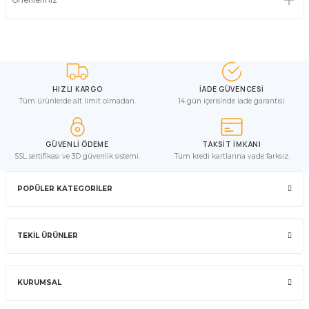
HIZLI KARGO
İADE GÜVENCESİ
Tüm ürünlerde alt limit olmadan.
14 gün içerisinde iade garantisi.
GÜVENLİ ÖDEME
TAKSİT İMKANI
SSL sertifikası ve 3D güvenlik sistemi.
Tüm kredi kartlarına vade farksız.
POPÜLER KATEGORİLER
TEKİL ÜRÜNLER
KURUMSAL