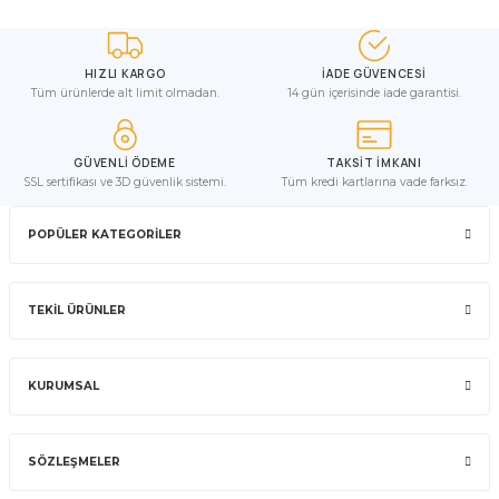
HIZLI KARGO
İADE GÜVENCESİ
Tüm ürünlerde alt limit olmadan.
14 gün içerisinde iade garantisi.
GÜVENLİ ÖDEME
TAKSİT İMKANI
SSL sertifikası ve 3D güvenlik sistemi.
Tüm kredi kartlarına vade farksız.
POPÜLER KATEGORİLER
TEKİL ÜRÜNLER
KURUMSAL
SÖZLEŞMELER