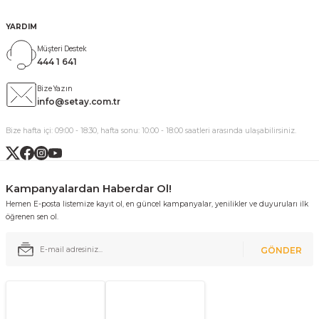
YARDIM
Müşteri Destek
444 1 641
Bize Yazın
info@setay.com.tr
Bize hafta içi: 09:00 - 18:30, hafta sonu: 10:00 - 18:00 saatleri arasında ulaşabilirsiniz.
Kampanyalardan Haberdar Ol!
Hemen E-posta listemize kayıt ol, en güncel kampanyalar, yenilikler ve duyuruları ilk
öğrenen sen ol.
GÖNDER