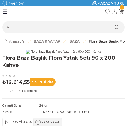
444 1 641
MAĞAZA TURU
Geri Dön
Geri Dön
Geri Dön
Geri Dön
Geri Dön
Geri Dön
I
ASI
SI
TAK
I DOLAP MODELLERİ
CI ÜRÜNLER
Modelleri
Anasayfa
BAZA & YATAK
BAZA
Flora Baza Başlık Flo
akkabılık
Flora Baza Başlık Flora Yatak Seti 90 x 200 -
ri
eri
Kahve
₺17.489,00
ri
₺16.614,55
%5 İNDİRİM
Tüm Taksit Seçenekleri
eri
eri
Garanti Süresi
24 Ay
Havale
14.122,37 TL (%15,00 havale indirimi)
 Modelleri
ÜRÜN VİDEOSU
SORU SORUN