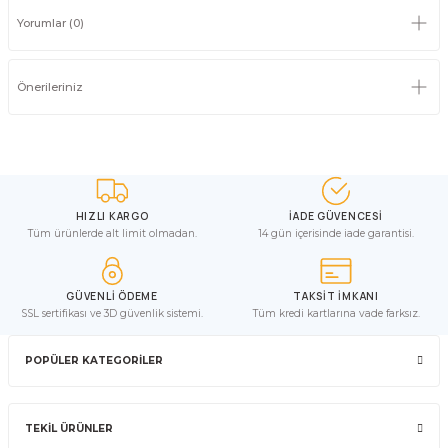
Yorumlar (0)
Önerileriniz
HIZLI KARGO
İADE GÜVENCESİ
Tüm ürünlerde alt limit olmadan.
14 gün içerisinde iade garantisi.
GÜVENLİ ÖDEME
TAKSİT İMKANI
SSL sertifikası ve 3D güvenlik sistemi.
Tüm kredi kartlarına vade farksız.
POPÜLER KATEGORİLER
TEKİL ÜRÜNLER