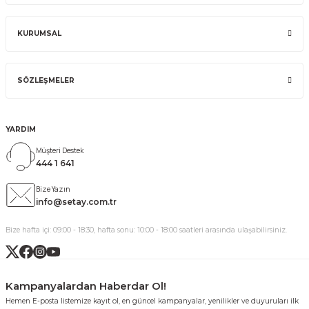
KURUMSAL
SÖZLEŞMELER
YARDIM
Müşteri Destek
444 1 641
Bize Yazın
info@setay.com.tr
Bize hafta içi: 09:00 - 18:30, hafta sonu: 10:00 - 18:00 saatleri arasında ulaşabilirsiniz.
Kampanyalardan Haberdar Ol!
Hemen E-posta listemize kayıt ol, en güncel kampanyalar, yenilikler ve duyuruları ilk