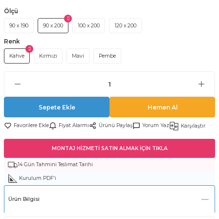
Ölçü
90 x 190
90 x 200
100 x 200
120 x 200
Renk
Kahve
Kırmızı
Mavi
Pembe
Sepete Ekle
Hemen Al
Fiyat Alarmı
Ürünü Paylaş
Yorum Yaz
Karşılaştır
MONTAJ HİZMETİ SATIN ALMAK İÇİN TIKLA
14 Gün Tahmini Teslimat Tarihi
Kurulum PDF'i
Ürün Bilgisi