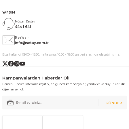
YARDIM
Müşteri Destek
444 1 641
Bize Yazın
info@setay.com.tr
Bize hafta içi: 09:00 - 18:30, hafta sonu: 10:00 - 18:00 saatleri arasında ulaşabilirsiniz.
Kampanyalardan Haberdar Ol!
Hemen E-posta listemize kayıt ol, en güncel kampanyalar, yenilikler ve duyuruları ilk
öğrenen sen ol.
GÖNDER