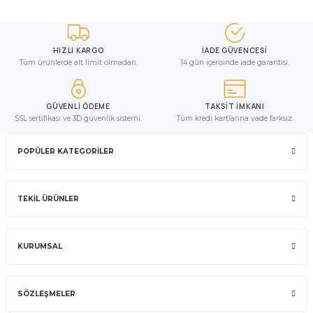
HIZLI KARGO
İADE GÜVENCESİ
Tüm ürünlerde alt limit olmadan.
14 gün içerisinde iade garantisi.
GÜVENLİ ÖDEME
TAKSİT İMKANI
SSL sertifikası ve 3D güvenlik sistemi.
Tüm kredi kartlarına vade farksız.
POPÜLER KATEGORİLER
TEKİL ÜRÜNLER
KURUMSAL
SÖZLEŞMELER