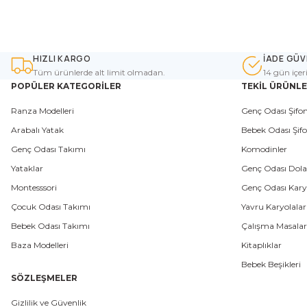
HIZLI KARGO
İADE GÜV
Tüm ürünlerde alt limit olmadan.
14 gün içer
POPÜLER KATEGORİLER
TEKİL ÜRÜNL
Ranza Modelleri
Genç Odası Şifon
Arabalı Yatak
Bebek Odası Şifo
Genç Odası Takımı
Komodinler
Yataklar
Genç Odası Dola
Montesssori
Genç Odası Karyo
Çocuk Odası Takımı
Yavru Karyolalar
Bebek Odası Takımı
Çalışma Masalar
Baza Modelleri
Kitaplıklar
Bebek Beşikleri
SÖZLEŞMELER
Gizlilik ve Güvenlik