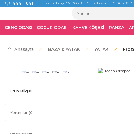
444 1 641
Bize hafta içi: 09:00 - 18:30, hafta sonu: 10:00 - 18:00
GENÇ ODASI
ÇOCUK ODASI
KAHVE KÖŞESİ
RANZA
A
Anasayfa
BAZA & YATAK
YATAK
Froz
Ürün Bilgisi
Yorumlar (0)
Önerileriniz