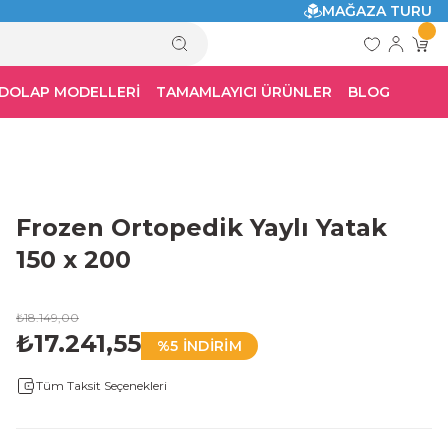
MAĞAZA TURU
 DOLAP MODELLERİ
TAMAMLAYICI ÜRÜNLER
BLOG
Frozen Ortopedik Yaylı Yatak
150 x 200
₺18.149,00
₺17.241,55
%5 İNDİRİM
Tüm Taksit Seçenekleri