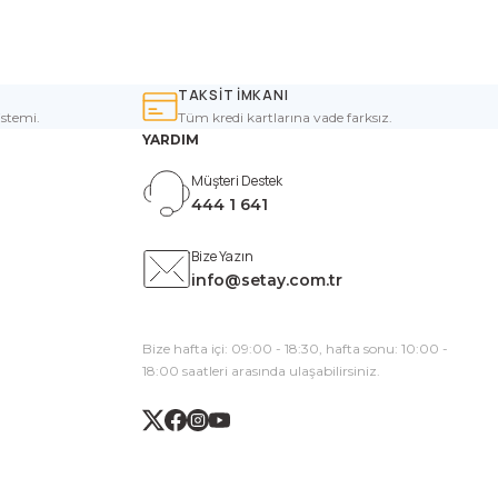
TAKSİT İMKANI
istemi.
Tüm kredi kartlarına vade farksız.
YARDIM
Müşteri Destek
444 1 641
Bize Yazın
info@setay.com.tr
Bize hafta içi: 09:00 - 18:30, hafta sonu: 10:00 -
18:00 saatleri arasında ulaşabilirsiniz.