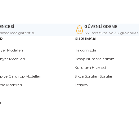
ENCESİ
GÜVENLİ ÖDEME
isinde iade garantisi.
SSL sertifikası ve 3D güvenlik s
ER
KURUMSAL
yer Modelleri
Hakkımızda
nyer Modelleri
Hesap Numaralarımız
Kurulum Hizmeti
p ve Gardırop Modelleri
Sıkça Sorulan Sorular
la Modelleri
İletişim
ı