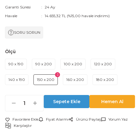
Garanti Süresi
24 Ay
Havale
14.655,32 TL (%15,00 havale indirimi)
SORU SORUN
Ölçü
90 x 190
90 x 200
100 x 200
120 x 200
140 x 190
150 x 200
160 x 200
180 x 200
Sepete Ekle
Hemen Al
Fiyat Alarmı
Ürünü Paylaş
Yorum Yaz
Karşılaştır