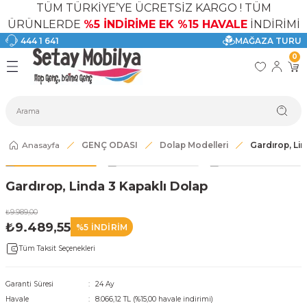
TÜM TÜRKİYE’YE ÜCRETSİZ KARGO ! TÜM
Geri Dön
Geri Dön
Geri Dön
Geri Dön
Geri Dön
Geri Dön
ÜRÜNLERDE
%5 İNDİRİME EK %15 HAVALE
İNDİRİMİ
444 1 641
MAĞAZA TURU
I
ASI
SI
TAK
I DOLAP MODELLERİ
CI ÜRÜNLER
0
Modelleri
akkabılık
Anasayfa
GENÇ ODASI
Dolap Modelleri
Gardırop, Li
ri
eri
Gardırop, Linda 3 Kapaklı Dolap
ri
₺9.989,00
eri
₺9.489,55
%5 İNDİRİM
Tüm Taksit Seçenekleri
eri
Garanti Süresi
24 Ay
 Modelleri
Havale
8.066,12 TL (%15,00 havale indirimi)