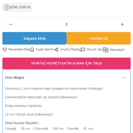
SORU SORUN
Sepete Ekle
Hemen Al
Fiyat Alarmı
Ürünü Paylaş
Yorum Yaz
Karşılaştır
MONTAJ HİZMETİ SATIN ALMAK İÇİN TIKLA
Ürün Bilgisi
Ürünümüz 1.sınıf melamin kaplı yongalevha malzemeden üretilmiştir.
Çekmecelerde teleskobik ray sistemi kullanılmıştır.
Dolap menteşe kapaklıdır.
12 cm Yüksek ayak kullanılmıştır.
Ürün Kurulu Ölçüleri :
Genişlik : 90 cm / Yükseklik : 180 cm / Derinlik : 42 cm