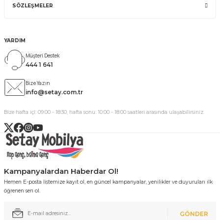
SÖZLEŞMELER
YARDIM
Müşteri Destek
444 1 641
Bize Yazın
info@setay.com.tr
Bize hafta içi: 09:00 - 18:30, hafta sonu: 10:00 - 18:00 saatleri arasında ulaşabilirsiniz.
Kampanyalardan Haberdar Ol!
Hemen E-posta listemize kayıt ol, en güncel kampanyalar, yenilikler ve duyuruları ilk
öğrenen sen ol.
GÖNDER