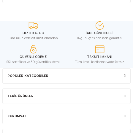
HIZLI KARGO
İADE GÜVENCESİ
Tüm ürünlerde alt limit olmadan.
14 gün içerisinde iade garantisi.
GÜVENLİ ÖDEME
TAKSİT İMKANI
SSL sertifikası ve 3D güvenlik sistemi.
Tüm kredi kartlarına vade farksız.
POPÜLER KATEGORİLER
TEKİL ÜRÜNLER
KURUMSAL