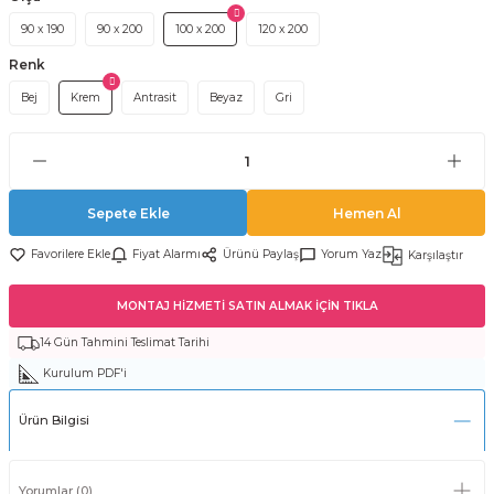
90 x 190
90 x 200
100 x 200
120 x 200
Renk
Bej
Krem
Antrasit
Beyaz
Gri
Sepete Ekle
Hemen Al
Fiyat Alarmı
Ürünü Paylaş
Yorum Yaz
Karşılaştır
MONTAJ HİZMETİ SATIN ALMAK İÇİN TIKLA
14 Gün Tahmini Teslimat Tarihi
Kurulum PDF'i
Ürün Bilgisi
Yorumlar (0)