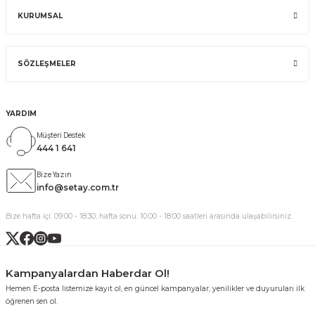
KURUMSAL
SÖZLEŞMELER
YARDIM
Müşteri Destek
444 1 641
Bize Yazın
info@setay.com.tr
Bize hafta içi: 09:00 - 18:30, hafta sonu: 10:00 - 18:00 saatleri arasında ulaşabilirsiniz.
Kampanyalardan Haberdar Ol!
Hemen E-posta listemize kayıt ol, en güncel kampanyalar, yenilikler ve duyuruları ilk
öğrenen sen ol.