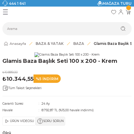
444 1 641
MAĞAZA TURU
Geri Dön
Geri Dön
Geri Dön
Geri Dön
Geri Dön
Geri Dön
I
ASI
SI
TAK
I DOLAP MODELLERİ
CI ÜRÜNLER
Modelleri
Anasayfa
BAZA & YATAK
BAZA
Glamis Baza Başlık Se
akkabılık
Glamis Baza Başlık Seti 100 x 200 - Krem
ri
eri
₺10.889,00
₺10.344,55
%5 İNDİRİM
ri
Tüm Taksit Seçenekleri
eri
Garanti Süresi
24 Ay
Havale
8.792,87 TL (%15,00 havale indirimi)
eri
ÜRÜN VİDEOSU
SORU SORUN
 Modelleri
Ölçü