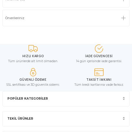
Önerileriniz
HIZLI KARGO
İADE GÜVENCESİ
Tüm ürünlerde alt limit olmadan.
14 gün içerisinde iade garantisi.
GÜVENLİ ÖDEME
TAKSİT İMKANI
SSL sertifikası ve 3D güvenlik sistemi.
Tüm kredi kartlarına vade farksız.
POPÜLER KATEGORİLER
TEKİL ÜRÜNLER