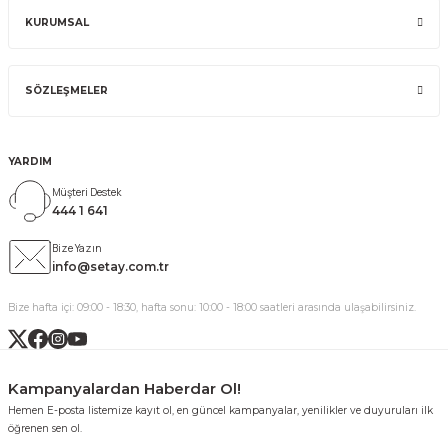
KURUMSAL
SÖZLEŞMELER
YARDIM
Müşteri Destek
444 1 641
Bize Yazın
info@setay.com.tr
Bize hafta içi: 09:00 - 18:30, hafta sonu: 10:00 - 18:00 saatleri arasında ulaşabilirsiniz.
Kampanyalardan Haberdar Ol!
Hemen E-posta listemize kayıt ol, en güncel kampanyalar, yenilikler ve duyuruları ilk
öğrenen sen ol.