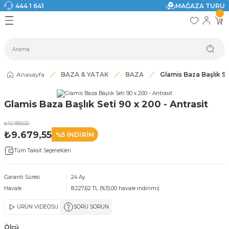
444 1 641
MAĞAZA TURU
Geri Dön
Geri Dön
Geri Dön
Geri Dön
Geri Dön
Geri Dön
I
ASI
SI
TAK
I DOLAP MODELLERİ
CI ÜRÜNLER
Modelleri
Anasayfa
BAZA & YATAK
BAZA
Glamis Baza Başlık Se
akkabılık
Glamis Baza Başlık Seti 90 x 200 - Antrasit
ri
eri
₺10.189,00
₺9.679,55
%5 İNDİRİM
ri
Tüm Taksit Seçenekleri
eri
Garanti Süresi
24 Ay
Havale
8.227,62 TL (%15,00 havale indirimi)
eri
ÜRÜN VİDEOSU
SORU SORUN
 Modelleri
Ölçü