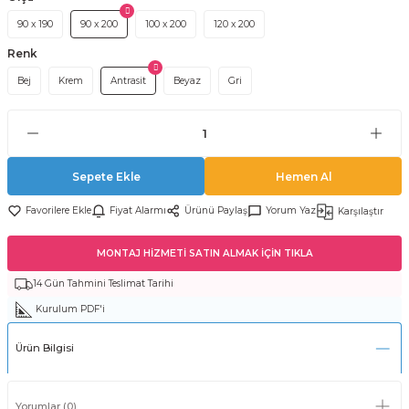
90 x 190
90 x 200
100 x 200
120 x 200
Renk
Bej
Krem
Antrasit
Beyaz
Gri
Sepete Ekle
Hemen Al
Fiyat Alarmı
Ürünü Paylaş
Yorum Yaz
Karşılaştır
MONTAJ HİZMETİ SATIN ALMAK İÇİN TIKLA
14 Gün Tahmini Teslimat Tarihi
Kurulum PDF'i
Ürün Bilgisi
Yorumlar (0)