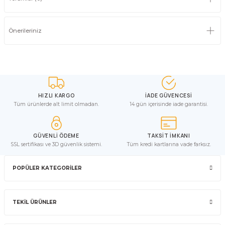
Önerileriniz
HIZLI KARGO
İADE GÜVENCESİ
Tüm ürünlerde alt limit olmadan.
14 gün içerisinde iade garantisi.
GÜVENLİ ÖDEME
TAKSİT İMKANI
SSL sertifikası ve 3D güvenlik sistemi.
Tüm kredi kartlarına vade farksız.
POPÜLER KATEGORİLER
TEKİL ÜRÜNLER