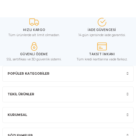
HIZLI KARGO
İADE GÜVENCESİ
Tüm ürünlerde alt limit olmadan.
14 gün içerisinde iade garantisi.
GÜVENLİ ÖDEME
TAKSİT İMKANI
SSL sertifikası ve 3D güvenlik sistemi.
Tüm kredi kartlarına vade farksız.
POPÜLER KATEGORİLER
TEKİL ÜRÜNLER
KURUMSAL
SÖZLEŞMELER