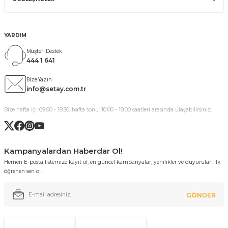
YARDIM
Müşteri Destek
444 1 641
Bize Yazın
info@setay.com.tr
Bize hafta içi: 09:00 - 18:30, hafta sonu: 10:00 - 18:00 saatleri arasında ulaşabilirsiniz.
Kampanyalardan Haberdar Ol!
Hemen E-posta listemize kayıt ol, en güncel kampanyalar, yenilikler ve duyuruları ilk
öğrenen sen ol.
GÖNDER