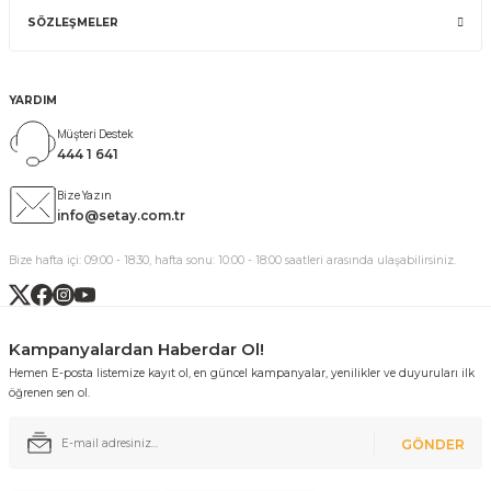
SÖZLEŞMELER
YARDIM
Müşteri Destek
444 1 641
Bize Yazın
info@setay.com.tr
Bize hafta içi: 09:00 - 18:30, hafta sonu: 10:00 - 18:00 saatleri arasında ulaşabilirsiniz.
Kampanyalardan Haberdar Ol!
Hemen E-posta listemize kayıt ol, en güncel kampanyalar, yenilikler ve duyuruları ilk
öğrenen sen ol.
GÖNDER