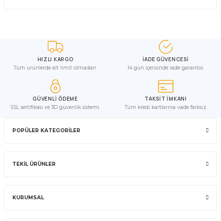
HIZLI KARGO
İADE GÜVENCESİ
Tüm ürünlerde alt limit olmadan.
14 gün içerisinde iade garantisi.
GÜVENLİ ÖDEME
TAKSİT İMKANI
SSL sertifikası ve 3D güvenlik sistemi.
Tüm kredi kartlarına vade farksız.
POPÜLER KATEGORİLER
TEKİL ÜRÜNLER
KURUMSAL