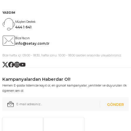
YARDIM
Müşteri Destek
444 1 641
Bize Yazın
info@setay.com.tr
Bize hafta içi: 09:00 - 18:30, hafta sonu: 10:00 - 18:00 saatleri arasında ulaşabilirsiniz.
Kampanyalardan Haberdar Ol!
Hemen E-posta listemize kayıt ol, en güncel kampanyalar, yenilikler ve duyuruları ilk
öğrenen sen ol.
GÖNDER