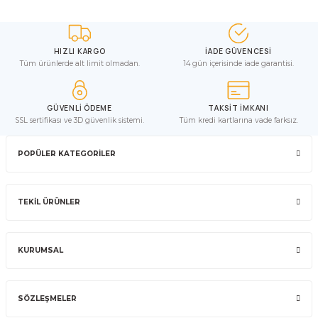
HIZLI KARGO
İADE GÜVENCESİ
Tüm ürünlerde alt limit olmadan.
14 gün içerisinde iade garantisi.
GÜVENLİ ÖDEME
TAKSİT İMKANI
SSL sertifikası ve 3D güvenlik sistemi.
Tüm kredi kartlarına vade farksız.
POPÜLER KATEGORİLER
TEKİL ÜRÜNLER
KURUMSAL
SÖZLEŞMELER