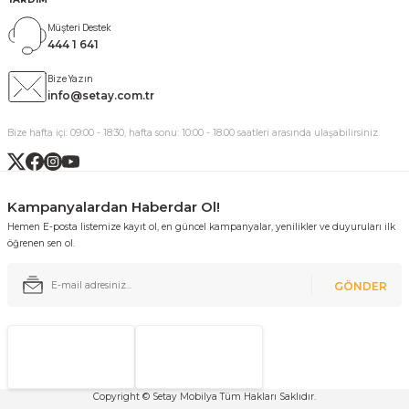
Müşteri Destek
444 1 641
Bize Yazın
info@setay.com.tr
Bize hafta içi: 09:00 - 18:30, hafta sonu: 10:00 - 18:00 saatleri arasında ulaşabilirsiniz.
Kampanyalardan Haberdar Ol!
Hemen E-posta listemize kayıt ol, en güncel kampanyalar, yenilikler ve duyuruları ilk
öğrenen sen ol.
GÖNDER
Copyright © Setay Mobilya Tüm Hakları Saklıdır.