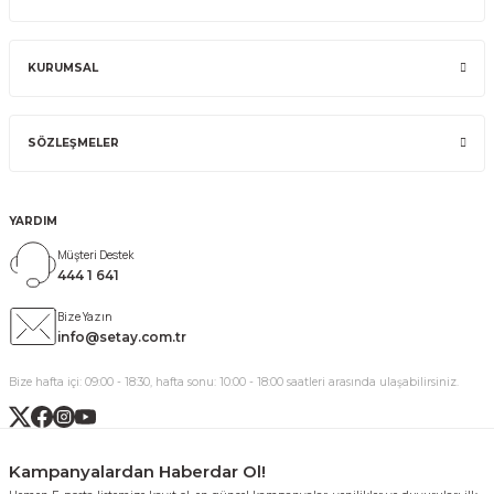
KURUMSAL
SÖZLEŞMELER
YARDIM
Müşteri Destek
444 1 641
Bize Yazın
info@setay.com.tr
Bize hafta içi: 09:00 - 18:30, hafta sonu: 10:00 - 18:00 saatleri arasında ulaşabilirsiniz.
Kampanyalardan Haberdar Ol!